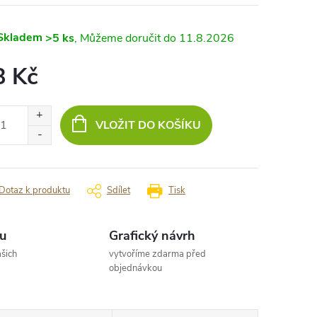
Skladem
>5 ks
11.8.2026
8 Kč
ná
:
VLOŽIT DO KOŠÍKU
Dotaz k produktu
Sdílet
Tisk
u
Grafický návrh
šich
vytvoříme zdarma před
objednávkou