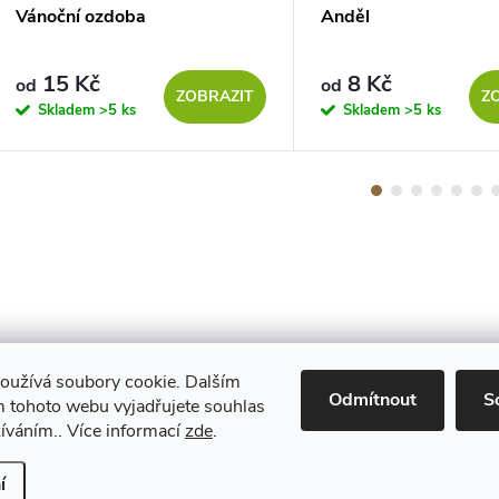
Vánoční ozdoba
Anděl
15 Kč
8 Kč
od
od
ZOBRAZIT
Z
Skladem
>5 ks
Skladem
>5 ks
oužívá soubory cookie. Dalším
Maestro
Odmítnout
S
 tohoto webu vyjadřujete souhlas
žíváním.. Více informací
zde
.
Upravit nastavení cookies
í