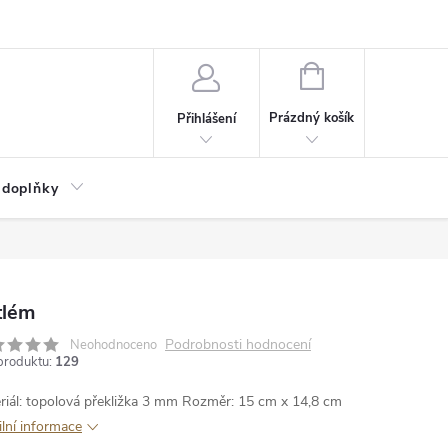
NÁKUPNÍ
KOŠÍK
Prázdný košík
Přihlášení
 doplňky
tlém
Podrobnosti hodnocení
Neohodnoceno
produktu:
129
riál: topolová překližka 3 mm
Rozměr: 15 cm x 14,8 cm
ilní informace