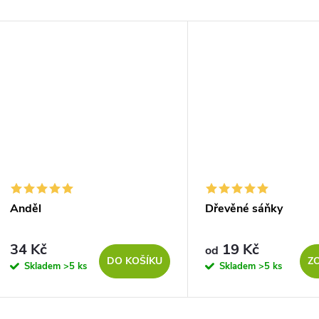
Anděl
Dřevěné sáňky
34 Kč
19 Kč
od
DO KOŠÍKU
Z
Skladem
>5 ks
Skladem
>5 ks