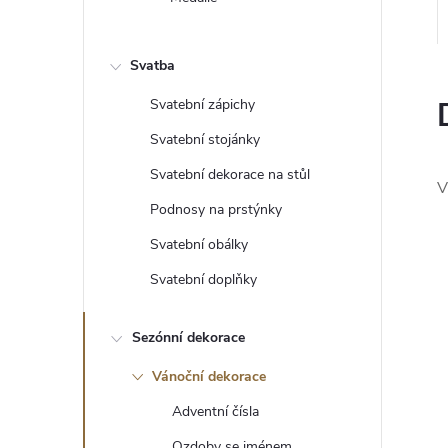
e
l
Svatba
Svatební zápichy
Svatební stojánky
Svatební dekorace na stůl
V
Podnosy na prstýnky
Svatební obálky
Svatební doplňky
Sezónní dekorace
Vánoční dekorace
Adventní čísla
Ozdoby se jménem