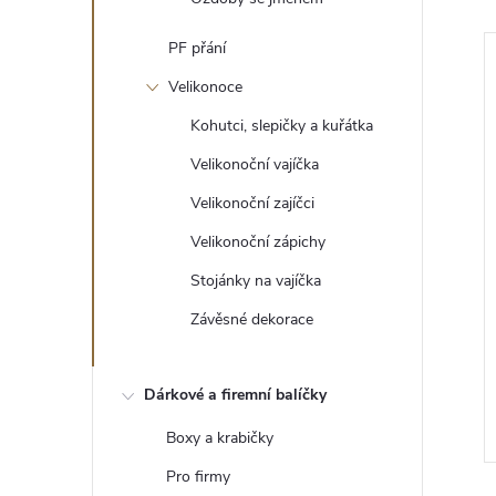
PF přání
Velikonoce
Kohutci, slepičky a kuřátka
Velikonoční vajíčka
Velikonoční zajíčci
Velikonoční zápichy
Stojánky na vajíčka
Závěsné dekorace
Anděl
12 Kč
Dárkové a firemní balíčky
DO KOŠÍKU
DO KOŠÍKU
5 ks
Skladem
Boxy a krabičky
Pro firmy