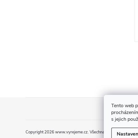
Vánoční ozdoba
12 Kč
DO KOŠÍKU
DO KOŠÍKU
5 ks
Skladem
Z
Tento web p
procházením
á
s jejich pou
p
Copyright 2026
www.vyrejeme.cz
. Všechna práva vyhrazena.
Nastaven