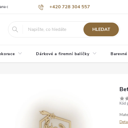
+420 728 304 557
ana osobních údajů
O nás
HLEDAT
ekorace
Dárkové a firemní balíčky
Barevné
Be
Kód 
Mate
Deta