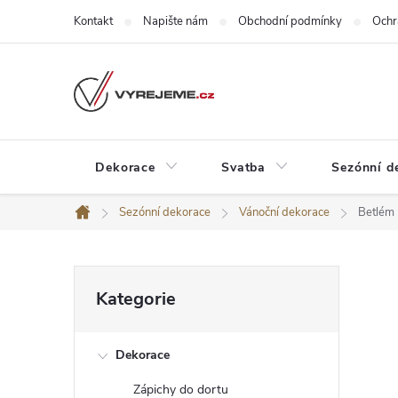
Přejít
Kontakt
Napište nám
Obchodní podmínky
Ochr
na
obsah
Dekorace
Svatba
Sezónní d
Sezónní dekorace
Vánoční dekorace
Betlém
Domů
P
Přeskočit
Kategorie
kategorie
o
Dekorace
s
Zápichy do dortu