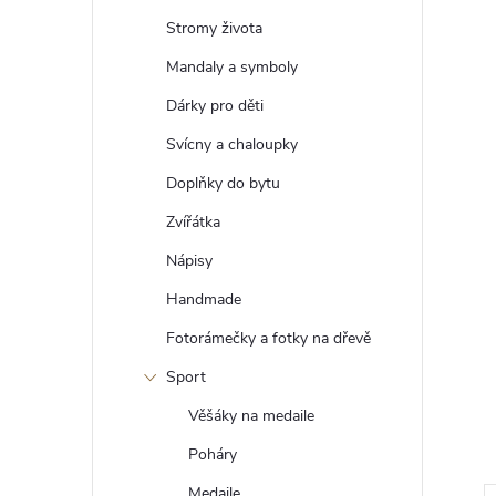
t
Stromy života
r
Mandaly a symboly
Dárky pro děti
a
Svícny a chaloupky
n
Doplňky do bytu
Zvířátka
n
Nápisy
í
Handmade
Fotorámečky a fotky na dřevě
p
Sport
a
Věšáky na medaile
n
Poháry
Medaile