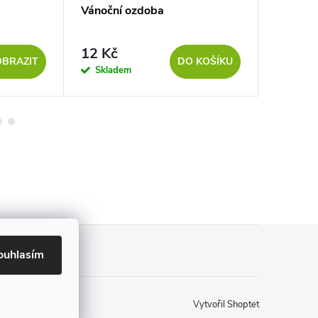
Vánoční ozdoba
Anděl
12 Kč
34 Kč
OBRAZIT
DO KOŠÍKU
Skladem
Sklad
ouhlasím
Vytvořil Shoptet