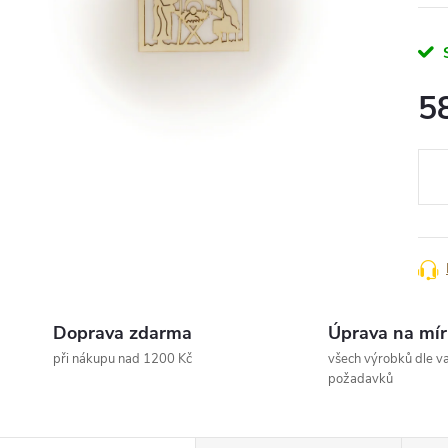
5
Měr
cena
Doprava zdarma
Úprava na mír
při nákupu nad 1200 Kč
všech výrobků dle va
požadavků