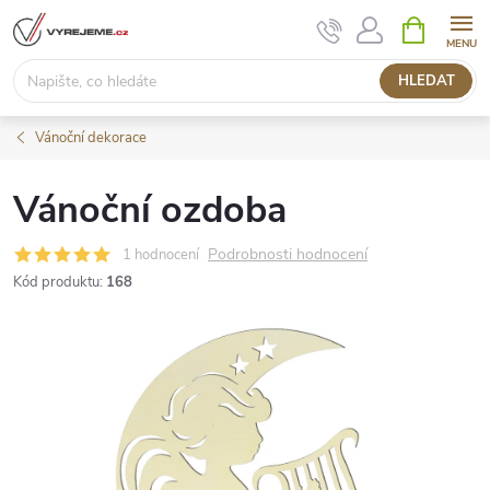
Přejít
NÁKUPNÍ
KOŠÍK
na
obsah
HLEDAT
Vánoční dekorace
Vánoční ozdoba
Podrobnosti hodnocení
1 hodnocení
Kód produktu:
168