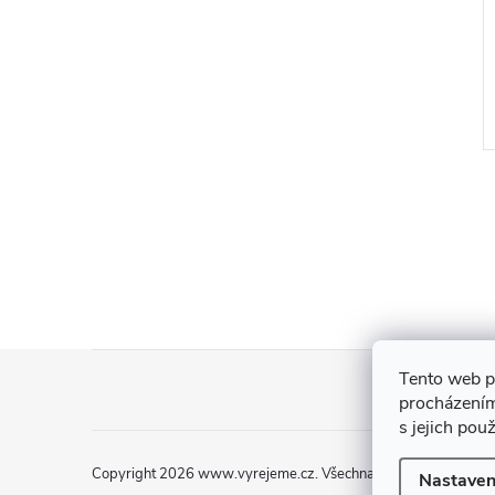
Vánoční dekorace
273 Kč
DO KOŠÍKU
DO KOŠÍKU
5 ks
Skladem
>5 ks
Z
Tento web p
procházením
á
s jejich pou
p
Copyright 2026
www.vyrejeme.cz
. Všechna práva vyhrazena.
Nastaven