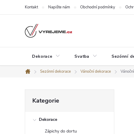
Přejít
Kontakt
Napište nám
Obchodní podmínky
Ochr
na
obsah
Dekorace
Svatba
Sezónní d
Sezónní dekorace
Vánoční dekorace
Vánoční
Domů
P
Přeskočit
Kategorie
kategorie
o
Dekorace
s
Zápichy do dortu