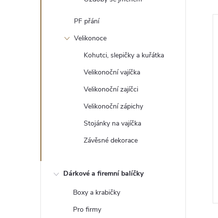
PF přání
Velikonoce
Kohutci, slepičky a kuřátka
Velikonoční vajíčka
Velikonoční zajíčci
Velikonoční zápichy
Stojánky na vajíčka
Závěsné dekorace
oba - svícen
Anděl
12 Kč
Dárkové a firemní balíčky
ZOBRAZIT
DO KOŠÍKU
5 ks
Skladem
Boxy a krabičky
Pro firmy