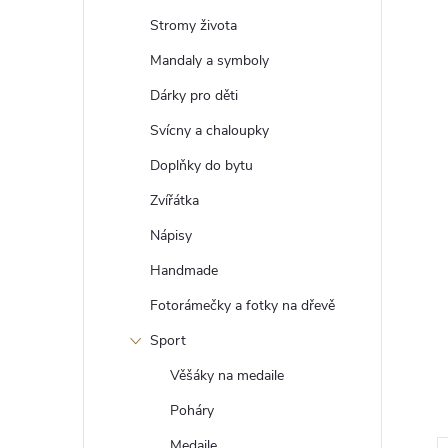
t
Stromy života
r
Mandaly a symboly
Dárky pro děti
a
Svícny a chaloupky
n
Doplňky do bytu
Zvířátka
n
Nápisy
í
Handmade
Fotorámečky a fotky na dřevě
p
Sport
a
Věšáky na medaile
n
Poháry
Medaile