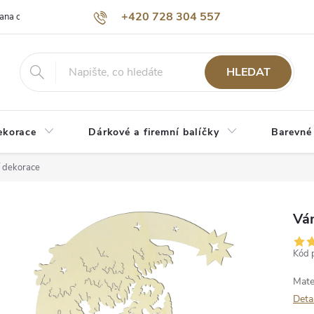
+420 728 304 557
ana osobních údajů
O nás
HLEDAT
ekorace
Dárkové a firemní balíčky
Barevné
 dekorace
Vá
Kód 
Mate
Deta