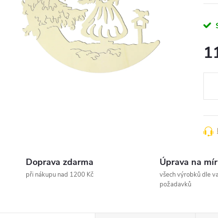
1
Měr
cena
Doprava zdarma
Úprava na mír
při nákupu nad 1200 Kč
všech výrobků dle va
požadavků