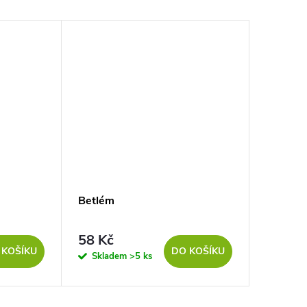
Betlém
Vánoční
58 Kč
12 Kč
 KOŠÍKU
DO KOŠÍKU
Skladem
>5 ks
Sklad