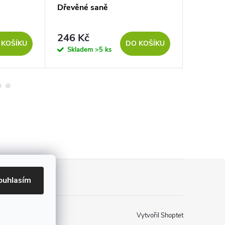
Dřevěné saně
Vánoční
246 Kč
49 Kč
 KOŠÍKU
DO KOŠÍKU
Skladem
>5 ks
Sklad
ouhlasím
Vytvořil Shoptet