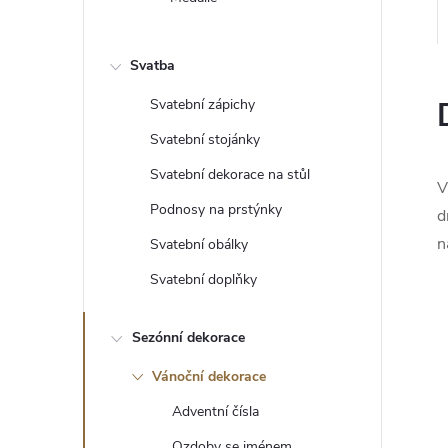
e
l
Svatba
Svatební zápichy
Svatební stojánky
Svatební dekorace na stůl
V
Podnosy na prstýnky
d
n
Svatební obálky
Svatební doplňky
Sezónní dekorace
Vánoční dekorace
Adventní čísla
Ozdoby se jménem