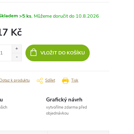
Skladem
>5 ks
10.8.2026
17 Kč
ná
:
VLOŽIT DO KOŠÍKU
Dotaz k produktu
Sdílet
Tisk
u
Grafický návrh
šich
vytvoříme zdarma před
objednávkou