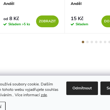
Anděl
Anděl
8 Kč
15 Kč
od
ZOBRAZIT
DO
Skladem
>5 ks
Skladem
oužívá soubory cookie. Dalším
Maestro
Odmítnout
S
 tohoto webu vyjadřujete souhlas
žíváním.. Více informací
zde
.
Upravit nastavení cookies
í