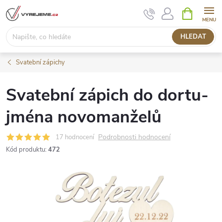
Přejít
NÁKUPNÍ
KOŠÍK
na
obsah
HLEDAT
Svatební zápichy
Svatební zápich do dortu-
jména novomanželů
Podrobnosti hodnocení
17 hodnocení
Kód produktu:
472