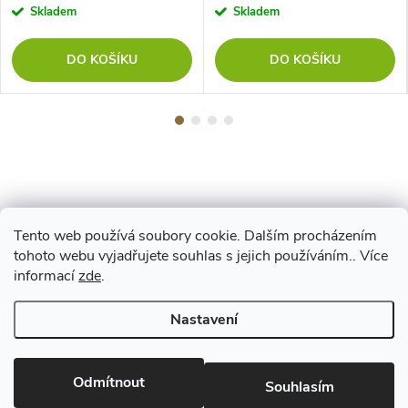
Skladem
Skladem
DO KOŠÍKU
DO KOŠÍKU
Tento web používá soubory cookie. Dalším procházením
Z
tohoto webu vyjadřujete souhlas s jejich používáním.. Více
Maestro
informací
zde
.
á
Nastavení
p
Copyright 2026
www.vyrejeme.cz
. Všechna práva vyhrazena.
Upravit
nastavení cookies
Odmítnout
a
Souhlasím
Vytvořil Shoptet