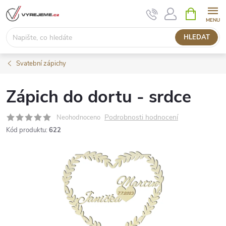
Přejít
NÁKUPNÍ
KOŠÍK
na
obsah
HLEDAT
Svatební zápichy
Zápich do dortu - srdce
Podrobnosti hodnocení
Neohodnoceno
Kód produktu:
622