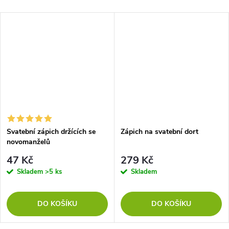
Svatební zápich držících se
Zápich na svatební dort
novomanželů
47 Kč
279 Kč
Skladem
>5 ks
Skladem
DO KOŠÍKU
DO KOŠÍKU