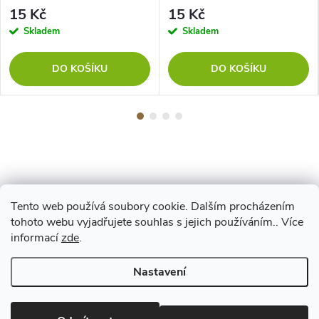
15 Kč
15 Kč
Skladem
Skladem
DO KOŠÍKU
DO KOŠÍKU
Tento web používá soubory cookie. Dalším procházením
Z
tohoto webu vyjadřujete souhlas s jejich používáním.. Více
Maestro
informací
zde
.
á
Nastavení
p
Copyright 2026
www.vyrejeme.cz
. Všechna práva vyhrazena.
Upravit
nastavení cookies