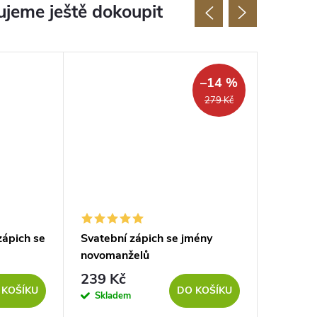
jeme ještě dokoupit
Novinka
–14 %
279 Kč
zápich se
Svatební zápich se jmény
Svatebn
novomanželů
ženiche
239 Kč
80 Kč
 KOŠÍKU
DO KOŠÍKU
Skladem
Sklad