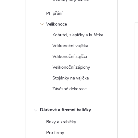
PF přání
Velikonoce
Kohutci, slepičky a kuřátka
Velikonoční vajíčka
Velikonoční zajíčci
Velikonoční zápichy
Stojánky na vajíčka
Závěsné dekorace
omanželu s
Zápich nevěsty a ženicha při
Dárkové a firemní balíčky
polibku
32 Kč
Boxy a krabičky
DO KOŠÍKU
DO KOŠÍKU
5 ks
Skladem
>5 ks
Pro firmy