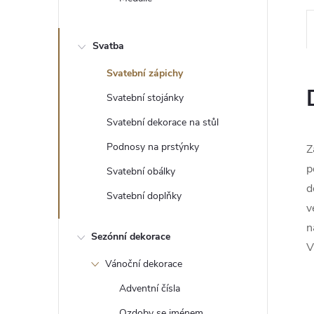
e
l
Svatba
Svatební zápichy
Svatební stojánky
Svatební dekorace na stůl
Podnosy na prstýnky
Z
p
Svatební obálky
d
Svatební doplňky
v
n
Sezónní dekorace
V
Vánoční dekorace
Adventní čísla
Ozdoby se jménem