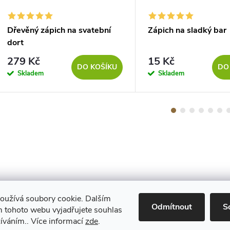
Dřevěný zápich na svatební
Zápich na sladký bar
dort
279 Kč
15 Kč
DO KOŠÍKU
DO
Skladem
Skladem
oužívá soubory cookie. Dalším
Maestro
Odmítnout
S
 tohoto webu vyjadřujete souhlas
žíváním.. Více informací
zde
.