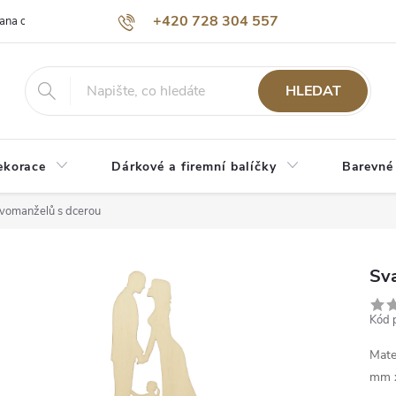
+420 728 304 557
ana osobních údajů
O nás
HLEDAT
ekorace
Dárkové a firemní balíčky
Barevné
ovomanželů s dcerou
Sv
Kód 
Mate
mm x