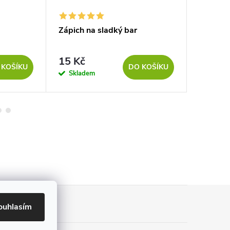
Zápich na sladký bar
Zápich 
15 Kč
15 Kč
 KOŠÍKU
DO KOŠÍKU
Skladem
Sklad
ouhlasím