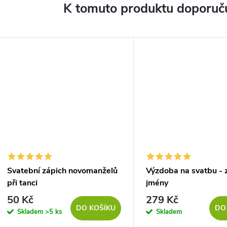
K tomuto produktu doporuču
Svatební zápich novomanželů
Výzdoba na svatbu - 
při tanci
jmény
50 Kč
279 Kč
DO KOŠÍKU
DO
Skladem
>5 ks
Skladem