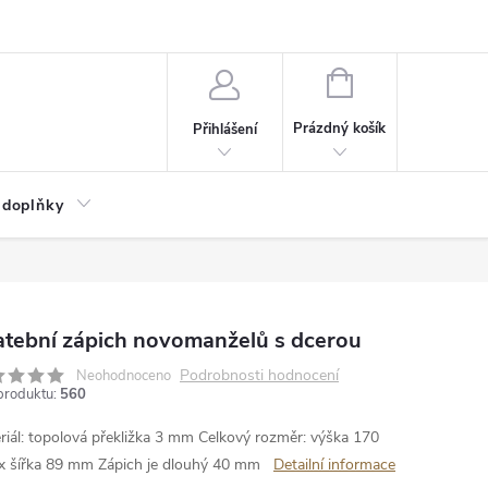
NÁKUPNÍ
KOŠÍK
Prázdný košík
Přihlášení
 doplňky
atební zápich novomanželů s dcerou
Podrobnosti hodnocení
Neohodnoceno
produktu:
560
riál: topolová překližka 3 mm
Celkový rozměr: výška 170
 šířka 89 mm
Zápich je dlouhý 40 mm
Detailní informace