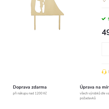
4
Měr
cena
Doprava zdarma
Úprava na mír
při nákupu nad 1200 Kč
všech výrobků dle va
požadavků