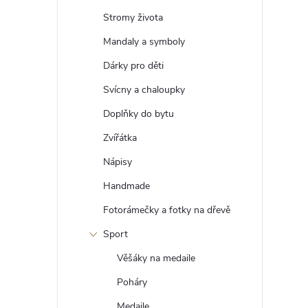
t
Stromy života
r
Mandaly a symboly
Dárky pro děti
a
Svícny a chaloupky
n
Doplňky do bytu
Zvířátka
n
Nápisy
í
Handmade
Fotorámečky a fotky na dřevě
p
Sport
a
Věšáky na medaile
n
Poháry
Medaile