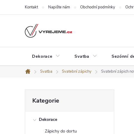
Přejít
Kontakt
Napište nám
Obchodní podmínky
Ochr
na
obsah
Dekorace
Svatba
Sezónní d
Svatba
Svatební zápichy
Svatební zápich n
Domů
P
Přeskočit
Kategorie
kategorie
o
Dekorace
s
Zápichy do dortu