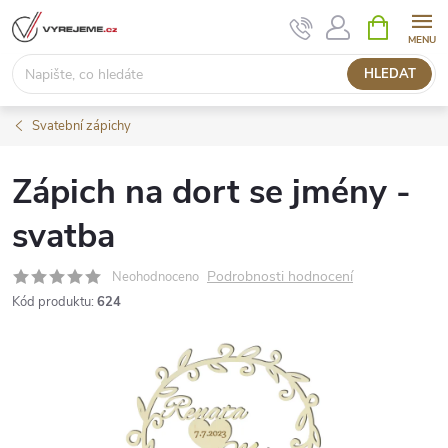
Přejít
NÁKUPNÍ
KOŠÍK
na
obsah
HLEDAT
Svatební zápichy
Zápich na dort se jmény -
svatba
Podrobnosti hodnocení
Neohodnoceno
Kód produktu:
624