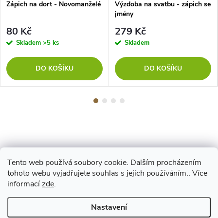
Zápich na dort - Novomanželé
Výzdoba na svatbu - zápich se
jmény
80 Kč
279 Kč
Skladem
>5 ks
Skladem
DO KOŠÍKU
DO KOŠÍKU
Tento web používá soubory cookie. Dalším procházením
Z
tohoto webu vyjadřujete souhlas s jejich používáním.. Více
Maestro
informací
zde
.
á
Nastavení