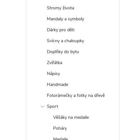
t
Stromy života
r
Mandaly a symboly
Dárky pro děti
a
Svícny a chaloupky
n
Doplňky do bytu
Zvířátka
n
Nápisy
í
Handmade
Fotorámečky a fotky na dřevě
p
Sport
a
Věšáky na medaile
n
Poháry
Medaile