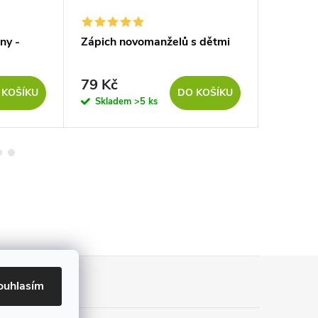
ny -
Zápich novomanželů s dětmi
Svatebn
79 Kč
96 Kč
 KOŠÍKU
DO KOŠÍKU
Skladem
>5 ks
Sklad
ouhlasím