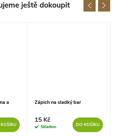
jeme ještě dokoupit
na a
Zápich na sladký bar
Zápich d
jmény n
15 Kč
279 K
 KOŠÍKU
DO KOŠÍKU
Skladem
Sklad