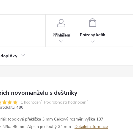
NÁKUPNÍ
KOŠÍK
Prázdný košík
Přihlášení
 doplňky
pich novomanželu s deštníky
Podrobnosti hodnocení
1 hodnocení
produktu:
480
riál: topolová překližka 3 mm
Celkový rozměr: výška 137
 šířka 96 mm
Zápich je dlouhý 34 mm
Detailní informace