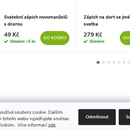
Svatební zápich novomanželů
Zápich na dort se jmé
s dcerou
svatba
49 Kč
279 Kč
DO KOŠÍKU
DO
Skladem
>5 ks
Skladem
oužívá soubory cookie. Dalším
Maestro
Odmítnout
S
 tohoto webu vyjadřujete souhlas
žíváním.. Více informací
zde
.