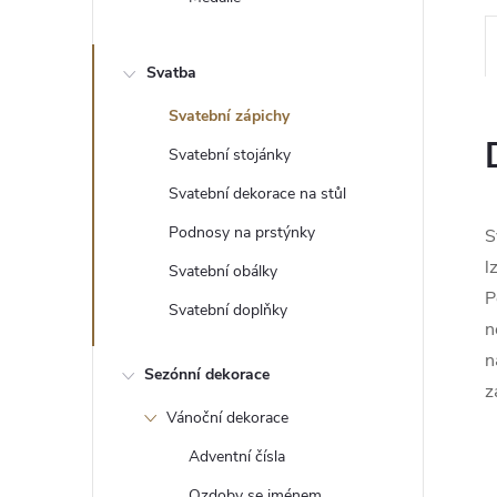
e
l
Svatba
Svatební zápichy
Svatební stojánky
Svatební dekorace na stůl
Podnosy na prstýnky
S
l
Svatební obálky
P
Svatební doplňky
n
n
Sezónní dekorace
z
Vánoční dekorace
Adventní čísla
Ozdoby se jménem