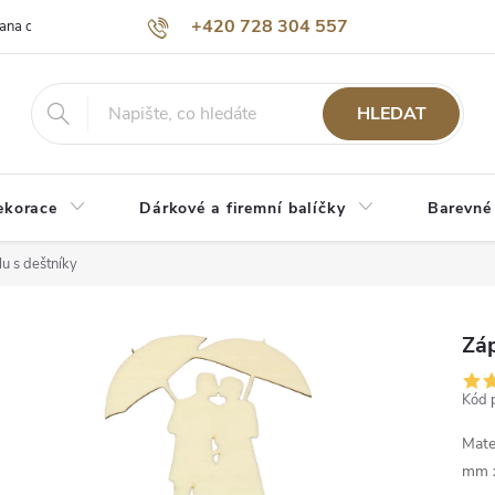
+420 728 304 557
ana osobních údajů
O nás
HLEDAT
ekorace
Dárkové a firemní balíčky
Barevné
u s deštníky
Zá
Kód 
Mate
mm x