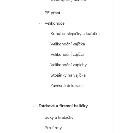
PF přání
Velikonoce
Kohutci, slepičky a kuřátka
Velikonoční vajíčka
Velikonoční zajíčci
Velikonoční zápichy
Stojánky na vajíčka
Závěsné dekorace
pich na svatbu
Svatební zápich nevěsta a
Dárkové a firemní balíčky
ženich
32 Kč
Boxy a krabičky
DO KOŠÍKU
DO KOŠÍKU
Skladem
>5 ks
Pro firmy