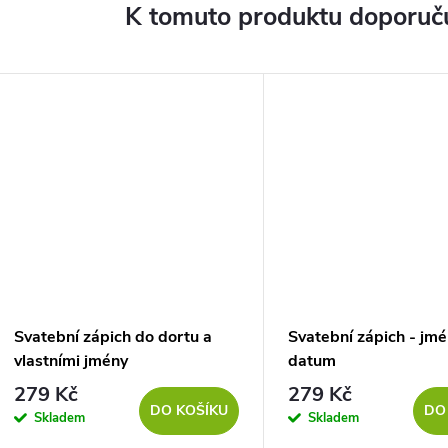
K tomuto produktu doporuču
Svatební zápich do dortu a
Svatební zápich - jmé
vlastními jmény
datum
279 Kč
279 Kč
DO KOŠÍKU
DO
Skladem
Skladem