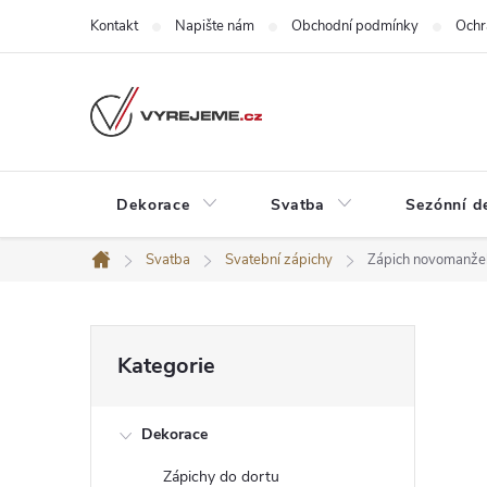
Přejít
Kontakt
Napište nám
Obchodní podmínky
Ochr
na
obsah
Dekorace
Svatba
Sezónní d
Svatba
Svatební zápichy
Zápich novomanžel
Domů
P
Přeskočit
Kategorie
kategorie
o
Dekorace
s
Zápichy do dortu