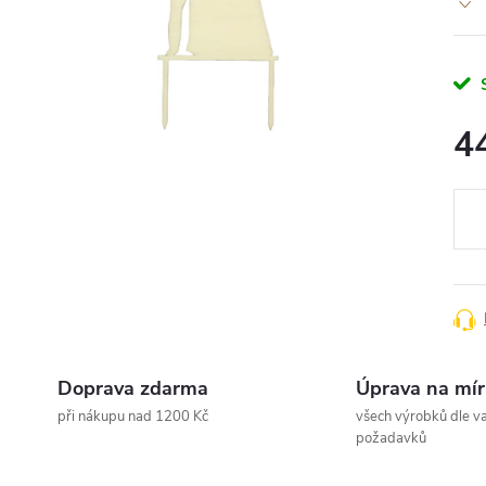
4
Měr
cena
Doprava zdarma
Úprava na mír
při nákupu nad 1200 Kč
všech výrobků dle va
požadavků