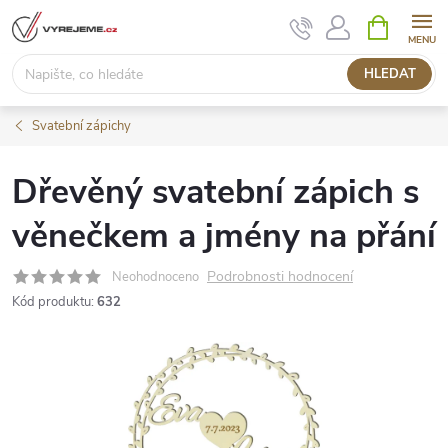
Přejít
NÁKUPNÍ
KOŠÍK
na
obsah
HLEDAT
Svatební zápichy
Dřevěný svatební zápich s
věnečkem a jmény na přání
Podrobnosti hodnocení
Neohodnoceno
Kód produktu:
632