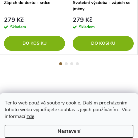
Zápich do dortu - srdce
Svatební výzdoba - zápich se
jmény
279 Kč
279 Kč
Skladem
Skladem
DO KOŠÍKU
DO KOŠÍKU
Tento web používá soubory cookie. Dalším procházením
Z
tohoto webu vyjadřujete souhlas s jejich používáním.. Více
Maestro
informací
zde
.
á
Nastavení