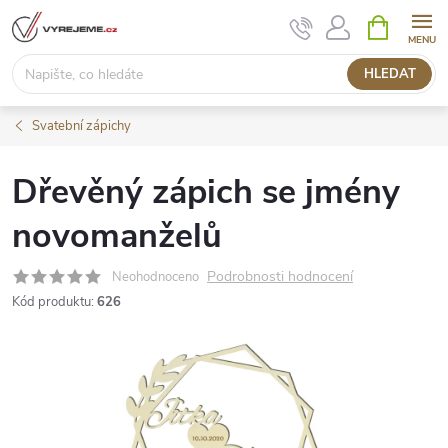
Přejít
NÁKUPNÍ
KOŠÍK
na
obsah
HLEDAT
Svatební zápichy
Dřevěný zápich se jmény
novomanželů
Podrobnosti hodnocení
Neohodnoceno
Kód produktu:
626