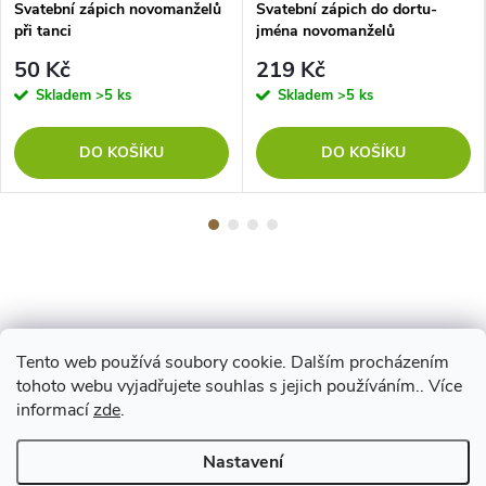
Svatební zápich novomanželů
Svatební zápich do dortu-
při tanci
jména novomanželů
50 Kč
219 Kč
Skladem
>5 ks
Skladem
>5 ks
DO KOŠÍKU
DO KOŠÍKU
Tento web používá soubory cookie. Dalším procházením
Z
tohoto webu vyjadřujete souhlas s jejich používáním.. Více
Maestro
informací
zde
.
á
Nastavení