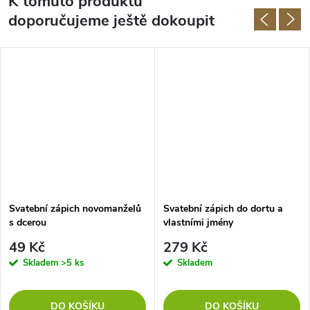
K tomuto produktu
doporučujeme ještě dokoupit
Svatební zápich novomanželů
Svatební zápich do dortu a
s dcerou
vlastními jmény
49 Kč
279 Kč
Skladem
>5 ks
Skladem
DO KOŠÍKU
DO KOŠÍKU