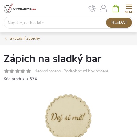
Přejít
NÁKUPNÍ
KOŠÍK
na
obsah
HLEDAT
Svatební zápichy
Zápich na sladký bar
Podrobnosti hodnocení
Neohodnoceno
Kód produktu:
574