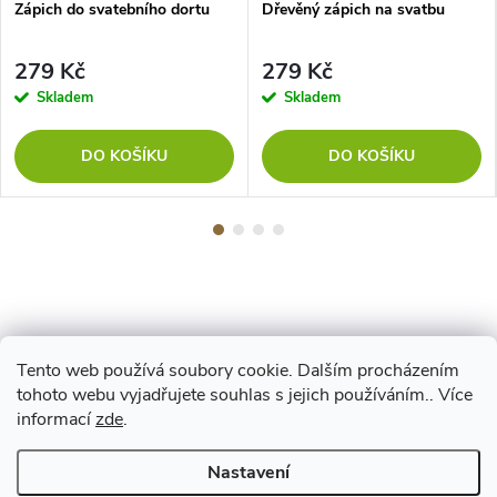
Zápich do svatebního dortu
Dřevěný zápich na svatbu
279 Kč
279 Kč
Skladem
Skladem
DO KOŠÍKU
DO KOŠÍKU
Tento web používá soubory cookie. Dalším procházením
Z
tohoto webu vyjadřujete souhlas s jejich používáním.. Více
Maestro
informací
zde
.
á
Nastavení