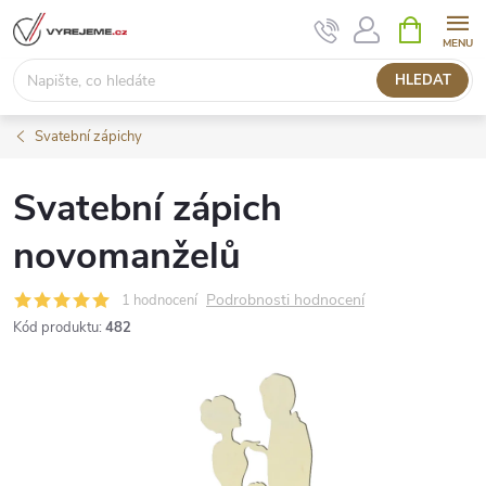
Přejít
NÁKUPNÍ
KOŠÍK
na
obsah
HLEDAT
Svatební zápichy
Svatební zápich
novomanželů
Podrobnosti hodnocení
1 hodnocení
Kód produktu:
482