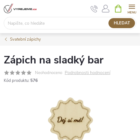
Přejít
NÁKUPNÍ
KOŠÍK
na
obsah
HLEDAT
Svatební zápichy
Zápich na sladký bar
Podrobnosti hodnocení
Neohodnoceno
Kód produktu:
576