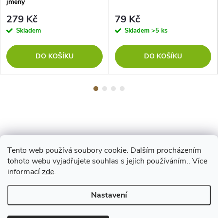
jmény
279 Kč
79 Kč
Skladem
Skladem
>5 ks
DO KOŠÍKU
DO KOŠÍKU
Tento web používá soubory cookie. Dalším procházením
Z
tohoto webu vyjadřujete souhlas s jejich používáním.. Více
Maestro
informací
zde
.
á
Nastavení
p
Copyright 2026
www.vyrejeme.cz
. Všechna práva vyhrazena.
Upravit