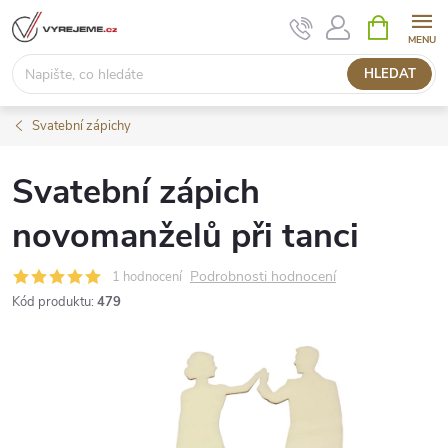
Přejít
NÁKUPNÍ
KOŠÍK
na
obsah
HLEDAT
Svatební zápichy
Svatební zápich
novomanželů při tanci
Podrobnosti hodnocení
1 hodnocení
Kód produktu:
479