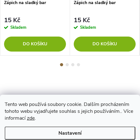
Zápich na sladký bar
Zápich na sladký bar
15 Kč
15 Kč
Skladem
Skladem
DO KOŠÍKU
DO KOŠÍKU
Tento web používá soubory cookie. Dalším procházením
Z
tohoto webu vyjadřujete souhlas s jejich používáním.. Více
Maestro
informací
zde
.
á
Nastavení