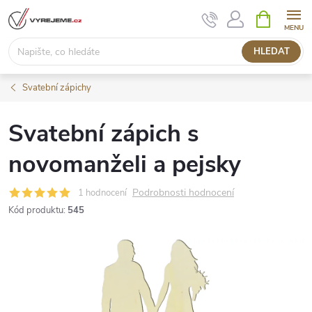
Přejít
NÁKUPNÍ
KOŠÍK
na
obsah
HLEDAT
Svatební zápichy
Svatební zápich s
novomanželi a pejsky
Podrobnosti hodnocení
1 hodnocení
Kód produktu:
545