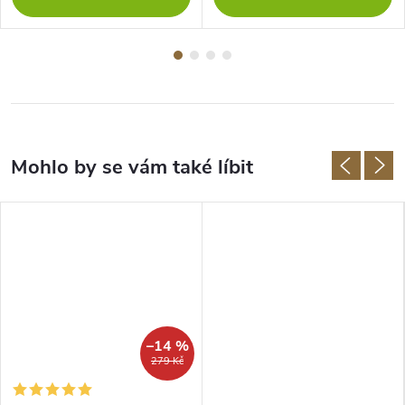
–14 %
279 Kč