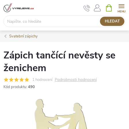
Přejít
NÁKUPNÍ
KOŠÍK
na
obsah
HLEDAT
Svatební zápichy
Zápich tančící nevěsty se
ženichem
Podrobnosti hodnocení
1 hodnocení
Kód produktu:
490