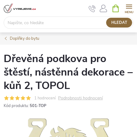
Přejít
NÁKUPNÍ
KOŠÍK
na
obsah
HLEDAT
Doplňky do bytu
Dřevěná podkova pro
štěstí, nástěnná dekorace –
kůň 2, TOPOL
Podrobnosti hodnocení
1 hodnocení
Kód produktu:
501-TOP