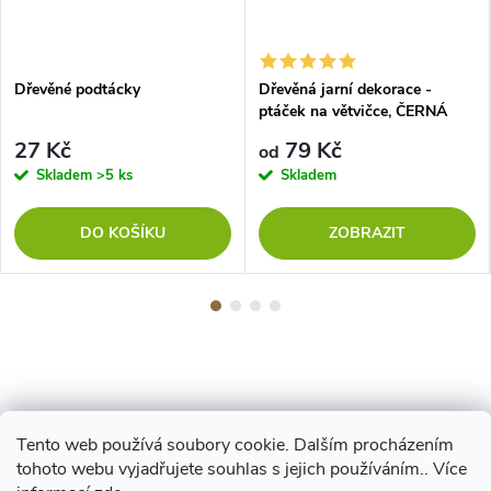
Dřevěné podtácky
Dřevěná jarní dekorace -
ptáček na větvičce, ČERNÁ
27 Kč
79 Kč
od
Skladem
>5 ks
Skladem
DO KOŠÍKU
ZOBRAZIT
Tento web používá soubory cookie. Dalším procházením
Z
tohoto webu vyjadřujete souhlas s jejich používáním.. Více
Maestro