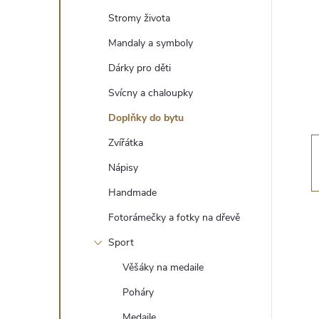
t
Stromy života
r
Mandaly a symboly
Dárky pro děti
a
Svícny a chaloupky
n
Doplňky do bytu
Zvířátka
n
Nápisy
í
Handmade
Fotorámečky a fotky na dřevě
p
Sport
a
Věšáky na medaile
n
Poháry
Medaile