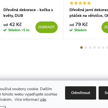
Dřevěná dekorace - kočka s
Dřevěná jarní dekorac
květy, DUB
ptáček na větvičce, 
42 Kč
79 Kč
od
od
ZOBRAZIT
Z
Skladem
>5 ks
Skladem
oužívá soubory cookie. Dalším
Maestro
Odmítnout
S
 tohoto webu vyjadřujete souhlas
žíváním.. Více informací
zde
.