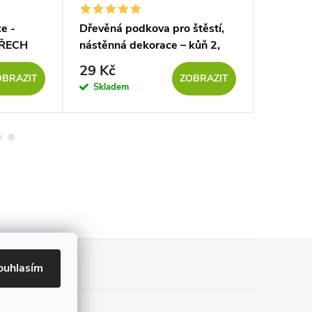
e -
Dřevěná podkova pro štěstí,
Dřevěná
OŘECH
nástěnná dekorace – kůň 2,
postava
TOPOL
29 Kč
89 
od
OBRAZIT
ZOBRAZIT
Skladem
Sklad
ouhlasím