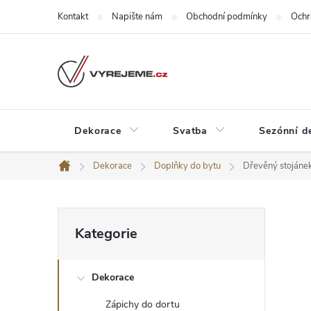
Přejít
Kontakt
Napište nám
Obchodní podmínky
Ochr
na
obsah
Dekorace
Svatba
Sezónní d
Dekorace
Doplňky do bytu
Dřevěný stojánek
Domů
P
Přeskočit
Kategorie
kategorie
o
Dekorace
s
Zápichy do dortu