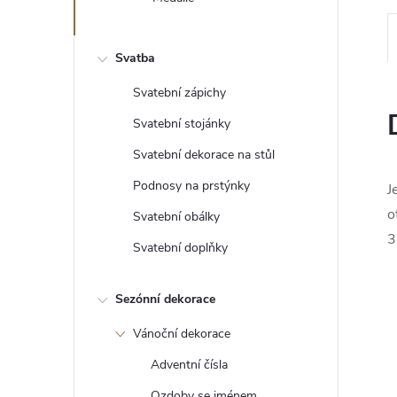
e
l
Svatba
Svatební zápichy
Svatební stojánky
Svatební dekorace na stůl
Podnosy na prstýnky
J
o
Svatební obálky
Svatební doplňky
Sezónní dekorace
Vánoční dekorace
Adventní čísla
Ozdoby se jménem