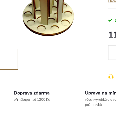
Deta
1
Měr
cena
Doprava zdarma
Úprava na mír
při nákupu nad 1200 Kč
všech výrobků dle va
požadavků