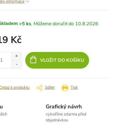
ilní informace
Skladem
>5 ks
10.8.2026
19 Kč
ná
:
VLOŽIT DO KOŠÍKU
Dotaz k produktu
Sdílet
Tisk
u
Grafický návrh
šich
vytvoříme zdarma před
objednávkou