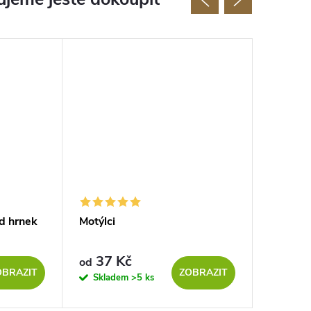
d hrnek
Motýlci
Dřevěný
Triangl
37 Kč
27 Kč
od
OBRAZIT
ZOBRAZIT
Skladem
>5 ks
Sklad