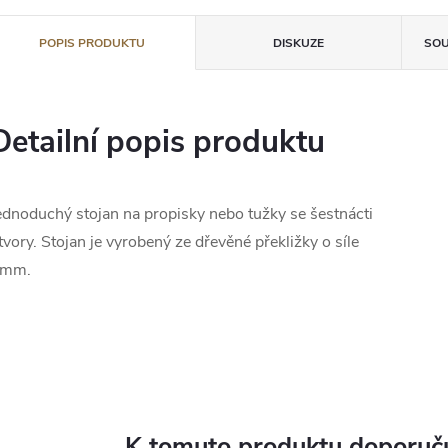
POPIS PRODUKTU
DISKUZE
SOU
Detailní popis produktu
ednoduchý stojan na propisky nebo tužky se šestnácti
tvory. Stojan je vyrobený ze dřevěné překližky o síle
3mm.
K tomuto produktu doporuču