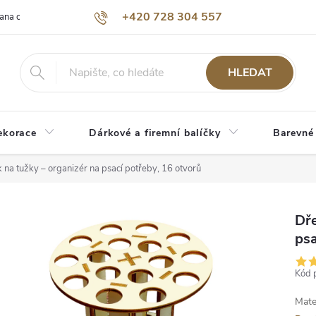
+420 728 304 557
ana osobních údajů
O nás
HLEDAT
ekorace
Dárkové a firemní balíčky
Barevné
 na tužky – organizér na psací potřeby, 16 otvorů
Dře
psa
Kód 
Mate