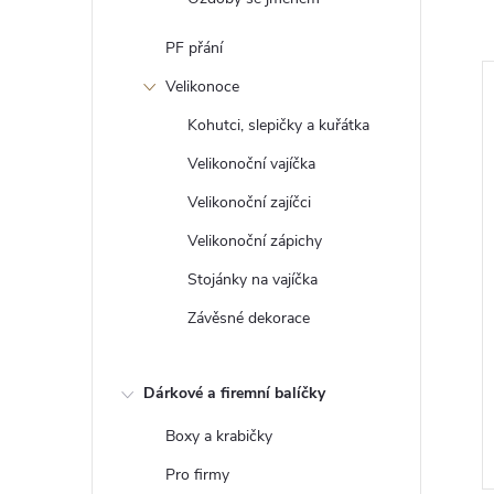
PF přání
Velikonoce
Kohutci, slepičky a kuřátka
Velikonoční vajíčka
Velikonoční zajíčci
Velikonoční zápichy
Stojánky na vajíčka
Závěsné dekorace
tinami
Dřevěné podtácky
Dárkové a firemní balíčky
č
27 Kč
ZOBRAZIT
DO KOŠÍKU
Boxy a krabičky
Skladem
>5 ks
Pro firmy