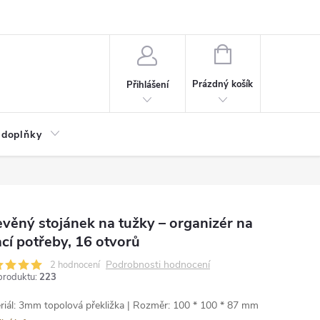
NÁKUPNÍ
KOŠÍK
Prázdný košík
Přihlášení
 doplňky
věný stojánek na tužky – organizér na
cí potřeby, 16 otvorů
Podrobnosti hodnocení
2 hodnocení
produktu:
223
riál: 3mm topolová překližka | Rozměr: 100 * 100 * 87 mm