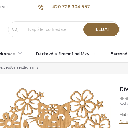
+420 728 304 557
ana osobních údajů
O nás
HLEDAT
ekorace
Dárkové a firemní balíčky
Barevné
e - kočka s květy, DUB
Dře
Kód 
Mate
Deta