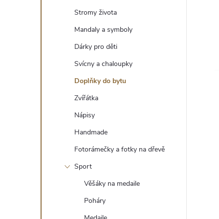
t
Stromy života
r
Mandaly a symboly
Dárky pro děti
a
Svícny a chaloupky
n
Doplňky do bytu
Zvířátka
n
Nápisy
í
Handmade
Fotorámečky a fotky na dřevě
p
Sport
a
Věšáky na medaile
n
Poháry
Medaile