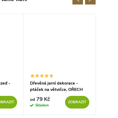
zeď -
Dřevěná jarní dekorace -
Dřevěná
ptáček na větvičce, OŘECH
vyřezáv
domečk
79 Kč
229 K
od
OBRAZIT
ZOBRAZIT
Skladem
Sklad