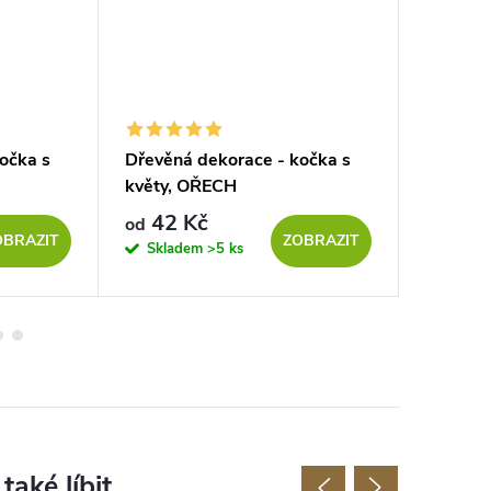
očka s
Dřevěná dekorace - kočka s
Dřevěná
květy, OŘECH
nástěnn
ČERNÁ
42 Kč
29 Kč
od
OBRAZIT
ZOBRAZIT
Skladem
>5 ks
Sklad