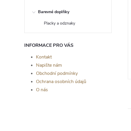
Barevné doplňky
Placky a odznaky
kova pro štěstí,
Dřevěný podtácek pod hrnek -
INFORMACE PRO VÁS
korace – kůň 2,
ČERNÁ
Kontakt
27 Kč
ZOBRAZIT
ZOBRAZIT
Napište nám
Skladem
Obchodní podmínky
Ochrana osobních údajů
O nás