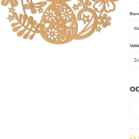
Bar
Veli
o
Měr
cena