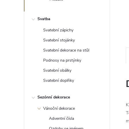
e
l
Svatba
Svatební zápichy
Svatební stojánky
Svatební dekorace na stůl
Podnosy na prstýnky
Svatební obálky
Svatební doplňky
Sezónní dekorace
K
Vánoční dekorace
T
Adventní čísla
m
Ozdoby se jménem