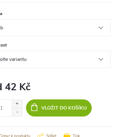
va
kost
d
42 Kč
ná
:
VLOŽIT DO KOŠÍKU
Dotaz k produktu
Sdílet
Tisk