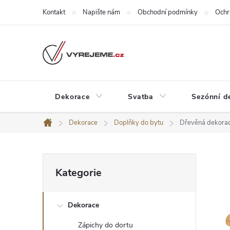
Přejít
Kontakt
Napište nám
Obchodní podmínky
Ochr
na
obsah
Dekorace
Svatba
Sezónní d
Dekorace
Doplňky do bytu
Dřevěná dekorac
Domů
P
Přeskočit
Kategorie
kategorie
o
Dekorace
s
Zápichy do dortu