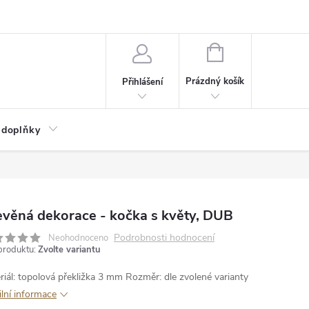
NÁKUPNÍ
KOŠÍK
Prázdný košík
Přihlášení
 doplňky
věná dekorace - kočka s květy, DUB
Podrobnosti hodnocení
Neohodnoceno
produktu:
Zvolte variantu
riál: topolová překližka 3 mm
Rozměr: dle zvolené varianty
ilní informace