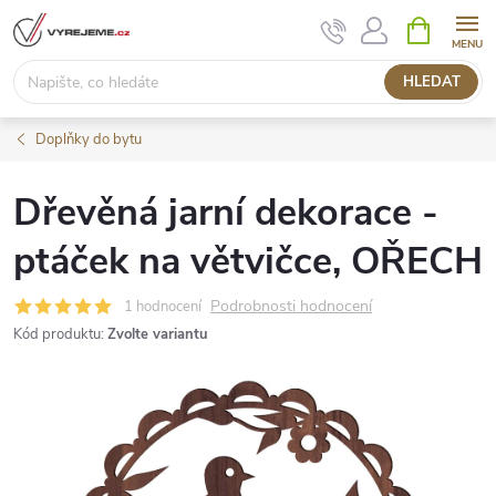
Přejít
NÁKUPNÍ
KOŠÍK
na
obsah
HLEDAT
Doplňky do bytu
Dřevěná jarní dekorace -
ptáček na větvičce, OŘECH
Podrobnosti hodnocení
1 hodnocení
Kód produktu:
Zvolte variantu