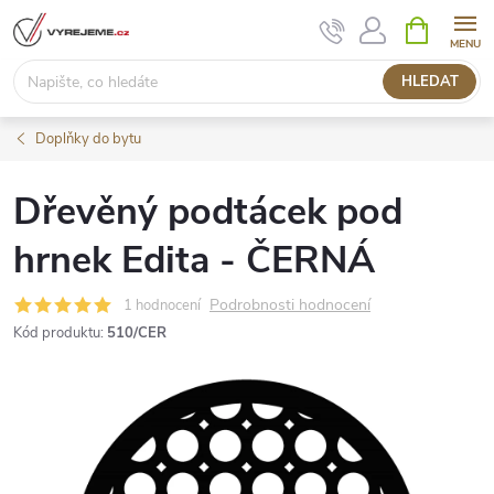
Přejít
NÁKUPNÍ
KOŠÍK
na
obsah
HLEDAT
Doplňky do bytu
Dřevěný podtácek pod
hrnek Edita - ČERNÁ
Podrobnosti hodnocení
1 hodnocení
Kód produktu:
510/CER