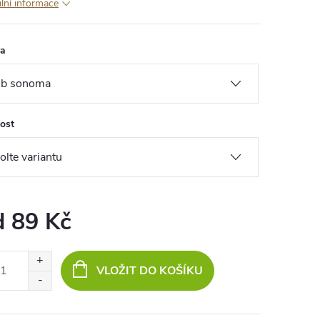
ilní informace
va
kost
d
89 Kč
ná
:
VLOŽIT DO KOŠÍKU