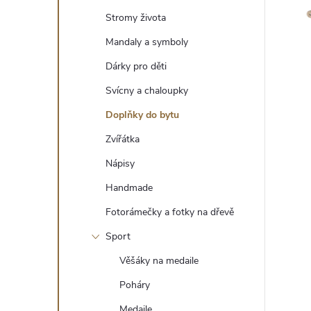
t
Stromy života
r
Mandaly a symboly
Dárky pro děti
a
Svícny a chaloupky
n
Doplňky do bytu
Zvířátka
n
Nápisy
í
Handmade
Fotorámečky a fotky na dřevě
p
Sport
a
Věšáky na medaile
n
Poháry
Medaile