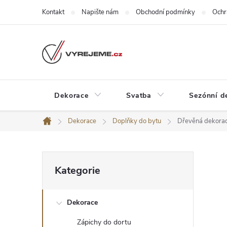
Přejít
Kontakt
Napište nám
Obchodní podmínky
Ochr
na
obsah
Dekorace
Svatba
Sezónní d
Dekorace
Doplňky do bytu
Dřevěná dekora
Domů
P
Přeskočit
Kategorie
kategorie
o
Dekorace
s
Zápichy do dortu