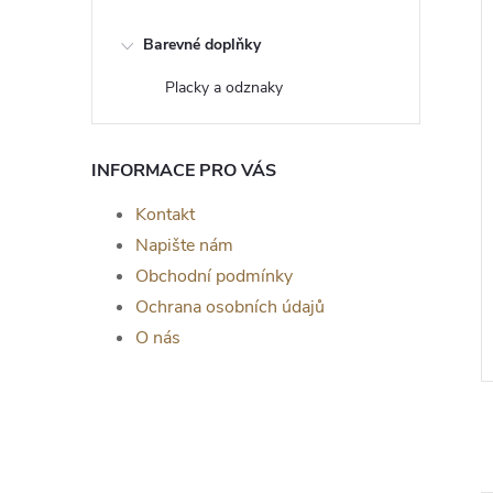
Barevné doplňky
Placky a odznaky
INFORMACE PRO VÁS
Kontakt
korace -
Dřevěná dekorace na zeď,
Napište nám
srdce s
Srdce s věnováním
Obchodní podmínky
, OŘECH
129 Kč
Ochrana osobních údajů
ZOBRAZIT
DO KOŠÍKU
Skladem
>5 ks
O nás