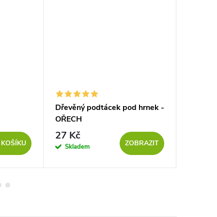
Dřevěný podtácek pod hrnek -
Dřevěné
OŘECH
27 Kč
249 K
 KOŠÍKU
ZOBRAZIT
Skladem
Sklad