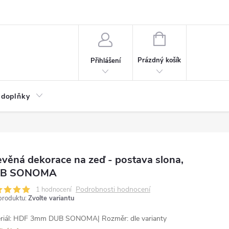
NÁKUPNÍ
KOŠÍK
Prázdný košík
Přihlášení
 doplňky
věná dekorace na zeď - postava slona,
B SONOMA
Podrobnosti hodnocení
1 hodnocení
produktu:
Zvolte variantu
riál: HDF 3mm DUB SONOMA| Rozměr: dle varianty