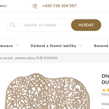
+420 728 304 557
ana osobních údajů
O nás
HLEDAT
ekorace
Dárkové a firemní balíčky
Barevné
ce na zeď - postava slona, DUB SONOMA
Dře
DU
Kód 
Mate