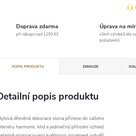
Doprava zdarma
Úprava na mír
při nákupu nad 1200 Kč
všech výrobků dle va
požadavků
POPIS PRODUKTU
DISKUZE
SOU
Detailní popis produktu
tylová dřevěná dekorace slona přinese do vašeho
nteriéru harmonii, klid a jedinečný přírodní vzhled.
etailně propracovaný květinový ornament vytváří