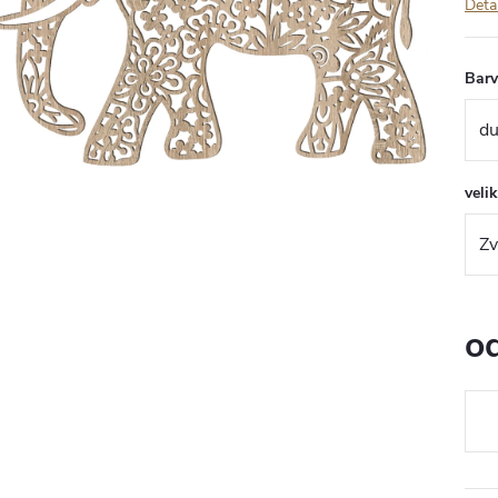
Deta
Bar
veli
o
Měr
cena