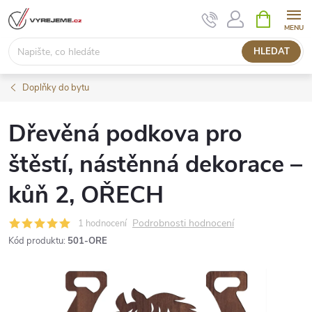
Přejít
NÁKUPNÍ
KOŠÍK
na
obsah
HLEDAT
Doplňky do bytu
Dřevěná podkova pro
štěstí, nástěnná dekorace –
kůň 2, OŘECH
Podrobnosti hodnocení
1 hodnocení
Kód produktu:
501-ORE