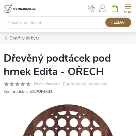
Přejít
NÁKUPNÍ
KOŠÍK
na
obsah
HLEDAT
Doplňky do bytu
Dřevěný podtácek pod
hrnek Edita - OŘECH
Podrobnosti hodnocení
Neohodnoceno
Kód produktu:
510/ORECH