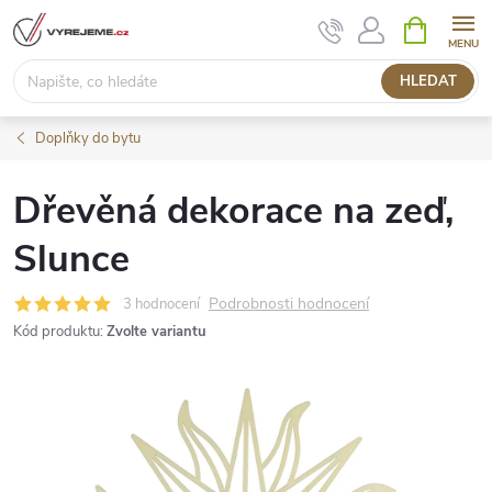
Přejít
NÁKUPNÍ
KOŠÍK
na
obsah
HLEDAT
Doplňky do bytu
Dřevěná dekorace na zeď,
Slunce
Podrobnosti hodnocení
3 hodnocení
Kód produktu:
Zvolte variantu