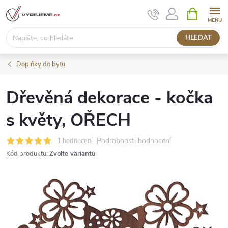
Přejít
NÁKUPNÍ
KOŠÍK
na
obsah
HLEDAT
Doplňky do bytu
Dřevěná dekorace - kočka
s květy, OŘECH
Podrobnosti hodnocení
1 hodnocení
Kód produktu:
Zvolte variantu