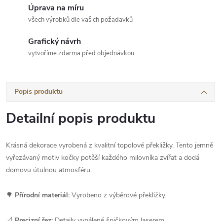
Úprava na míru
všech výrobků dle vašich požadavků
Grafický návrh
vytvoříme zdarma před objednávkou
Popis produktu
Detailní popis produktu
Krásná dekorace vyrobená z kvalitní topolové překližky. Tento jemně
vyřezávaný motiv kočky potěší každého milovníka zvířat a dodá
domovu útulnou atmosféru.
🌳
Přírodní materiál:
Vyrobeno z výběrové překližky.
📐
Precizní řez:
Detaily vypálené špičkovým laserem.