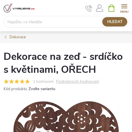
Přejít
NÁKUPNÍ
KOŠÍK
na
obsah
HLEDAT
Dekorace
Dekorace na zeď - srdíčko
s květinami, OŘECH
Podrobnosti hodnocení
1 hodnocení
Kód produktu:
Zvolte variantu