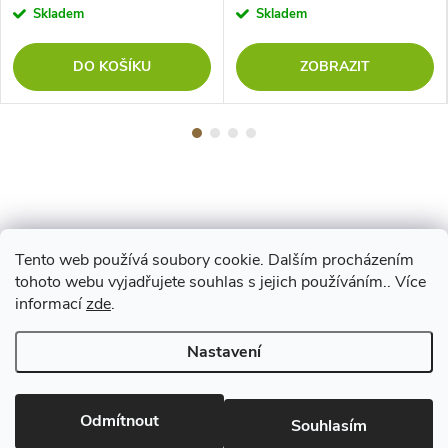
Skladem
Skladem
DO KOŠÍKU
ZOBRAZIT
Tento web používá soubory cookie. Dalším procházením
Z
tohoto webu vyjadřujete souhlas s jejich používáním.. Více
Maestro
informací
zde
.
á
Nastavení
p
Copyright 2026
www.vyrejeme.cz
. Všechna práva vyhrazena.
Upravit
nastavení cookies
Odmítnout
a
Souhlasím
Vytvořil Shoptet