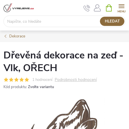
Přejít
NÁKUPNÍ
KOŠÍK
na
obsah
HLEDAT
Dekorace
Dřevěná dekorace na zeď -
Vlk, OŘECH
Podrobnosti hodnocení
1 hodnocení
Kód produktu:
Zvolte variantu