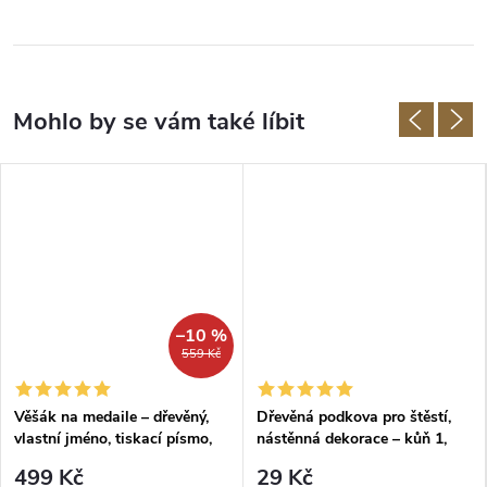
–10 %
559 Kč
Věšák na medaile – dřevěný,
Dřevěná podkova pro štěstí,
vlastní jméno, tiskací písmo,
nástěnná dekorace – kůň 1,
barva baby modrá
DUB SONOMA
499 Kč
29 Kč