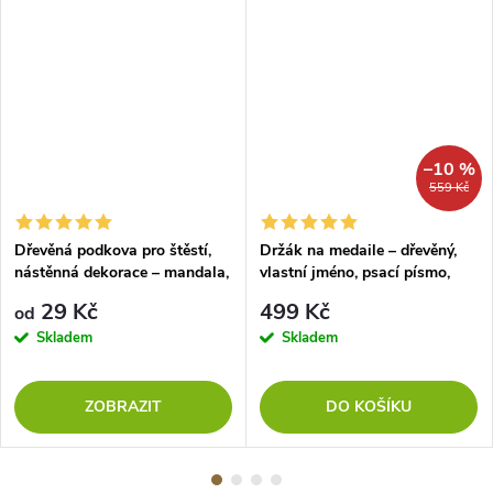
–10 %
559 Kč
Dřevěná podkova pro štěstí,
Držák na medaile – dřevěný,
nástěnná dekorace – mandala,
vlastní jméno, psací písmo,
ČERNÁ
barva oranžová
29 Kč
499 Kč
od
Skladem
Skladem
ZOBRAZIT
DO KOŠÍKU