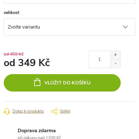
velikost
od 459 Kč
od
349 Kč
Měrná
cena:
VLOŽIT DO KOŠÍKU
Dotaz k produktu
Sdílet
Doprava zdarma
při nákupu nad 1200 Kč