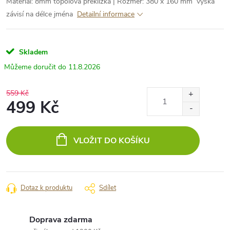
Materiál: 8mm topolová překližka | Rozměr: 380 x 160 mm výška
závisí na délce jména
Detailní informace
Skladem
11.8.2026
559 Kč
499 Kč
Měrná
cena:
VLOŽIT DO KOŠÍKU
Dotaz k produktu
Sdílet
Doprava zdarma