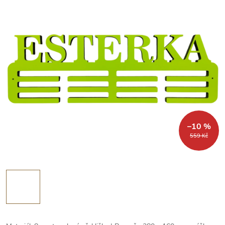
–10 %
559 Kč