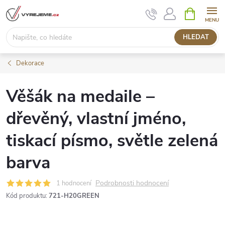
Přejít
NÁKUPNÍ
KOŠÍK
na
obsah
HLEDAT
Dekorace
Věšák na medaile –
dřevěný, vlastní jméno,
tiskací písmo, světle zelená
barva
Podrobnosti hodnocení
1 hodnocení
Kód produktu:
721-H20GREEN