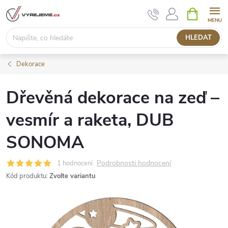
Přejít
NÁKUPNÍ
KOŠÍK
na
obsah
HLEDAT
Dekorace
Dřevěná dekorace na zeď –
vesmír a raketa, DUB
SONOMA
Podrobnosti hodnocení
1 hodnocení
Kód produktu:
Zvolte variantu