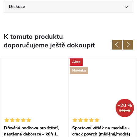
Diskuse
K tomuto produktu
doporučujeme ještě dokoupit
Akce
Novinka
–20 %
949 Kč
Dřevěná podkova pro štěstí,
Sportovní věšák na medaile -
nástěnná dekorace – kůň 1,
crack povrch (měděná/modrá)