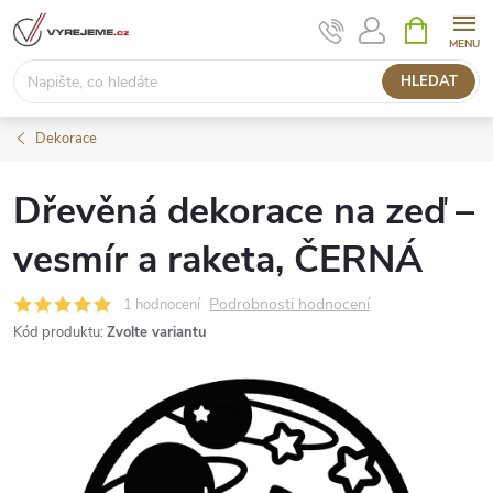
Přejít
NÁKUPNÍ
KOŠÍK
na
obsah
HLEDAT
Dekorace
Dřevěná dekorace na zeď –
vesmír a raketa, ČERNÁ
Podrobnosti hodnocení
1 hodnocení
Kód produktu:
Zvolte variantu