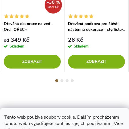
–30 %
459 Kč
Dřevěná dekorace na zeď -
Dřevěná podkova pro štěstí,
Orel, OŘECH
nástěnná dekorace - čtyřlístek,
OŘECH
349 Kč
26 Kč
od
Skladem
Skladem
ZOBRAZIT
ZOBRAZIT
Tento web používá soubory cookie. Dalším procházením
Z
tohoto webu vyjadřujete souhlas s jejich používáním.. Více
Maestro