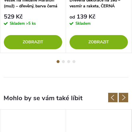
Věšák na medaile Maraton
Dřevěná dekorace na zeď –
(muž) – dřevěný, barva černá
vesmír a raketa, ČERNÁ
529 Kč
139 Kč
od
Skladem
>5 ks
Skladem
ZOBRAZIT
ZOBRAZIT