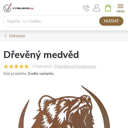
Přejít
NÁKUPNÍ
KOŠÍK
na
obsah
HLEDAT
Dekorace
Dřevěný medvěd
Podrobnosti hodnocení
1 hodnocení
Kód produktu:
Zvolte variantu