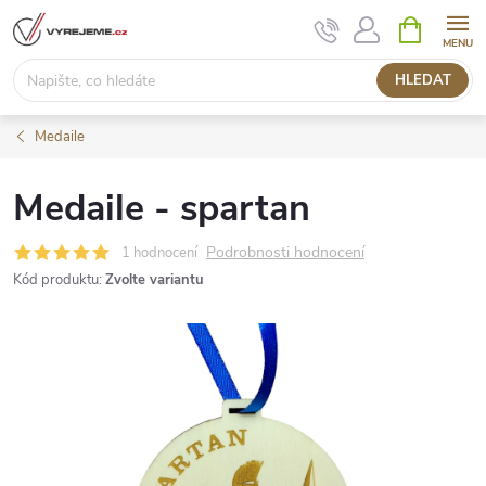
Přejít
NÁKUPNÍ
KOŠÍK
na
obsah
HLEDAT
Medaile
Medaile - spartan
Podrobnosti hodnocení
1 hodnocení
Kód produktu:
Zvolte variantu