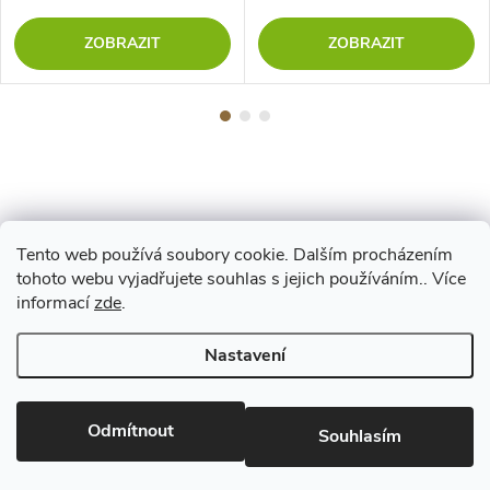
ZOBRAZIT
ZOBRAZIT
Tento web používá soubory cookie. Dalším procházením
Z
tohoto webu vyjadřujete souhlas s jejich používáním.. Více
Maestro
informací
zde
.
á
Nastavení
p
Copyright 2026
www.vyrejeme.cz
. Všechna práva vyhrazena.
Upravit
nastavení cookies
Odmítnout
a
Souhlasím
Vytvořil Shoptet