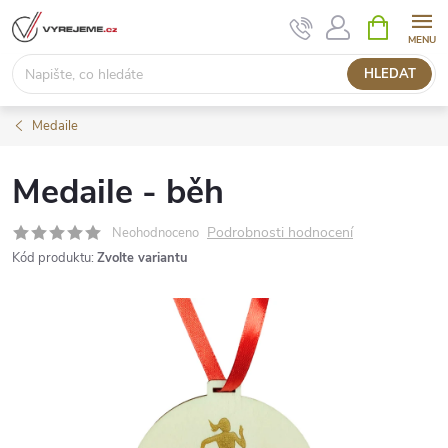
Přejít
NÁKUPNÍ
KOŠÍK
na
obsah
HLEDAT
Medaile
Medaile - běh
Podrobnosti hodnocení
Neohodnoceno
Kód produktu:
Zvolte variantu