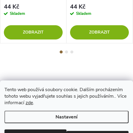
44 Kč
44 Kč
Skladem
Skladem
ZOBRAZIT
ZOBRAZIT
Tento web používá soubory cookie. Dalším procházením
Z
tohoto webu vyjadřujete souhlas s jejich používáním.. Více
Maestro
informací
zde
.
á
Nastavení
p
Copyright 2026
www.vyrejeme.cz
. Všechna práva vyhrazena.
Upravit
nastavení cookies