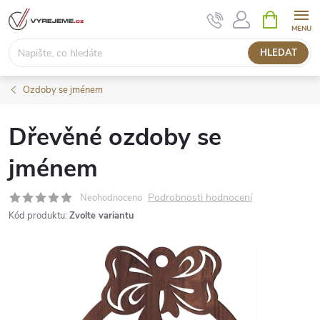
Přejít
NÁKUPNÍ
KOŠÍK
na
obsah
HLEDAT
Ozdoby se jménem
Dřevěné ozdoby se
jménem
Podrobnosti hodnocení
Neohodnoceno
Kód produktu:
Zvolte variantu