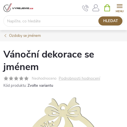
Přejít
NÁKUPNÍ
KOŠÍK
na
obsah
HLEDAT
Ozdoby se jménem
Vánoční dekorace se
jménem
Podrobnosti hodnocení
Neohodnoceno
Kód produktu:
Zvolte variantu