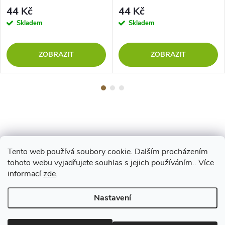
44 Kč
44 Kč
Skladem
Skladem
ZOBRAZIT
ZOBRAZIT
Tento web používá soubory cookie. Dalším procházením
Z
tohoto webu vyjadřujete souhlas s jejich používáním.. Více
Maestro
informací
zde
.
á
Nastavení
p
Copyright 2026
www.vyrejeme.cz
. Všechna práva vyhrazena.
Upravit
nastavení cookies