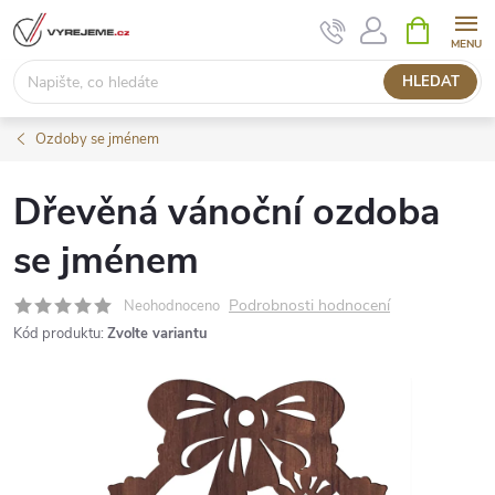
Přejít
NÁKUPNÍ
KOŠÍK
na
obsah
HLEDAT
Ozdoby se jménem
Dřevěná vánoční ozdoba
se jménem
Podrobnosti hodnocení
Neohodnoceno
Kód produktu:
Zvolte variantu