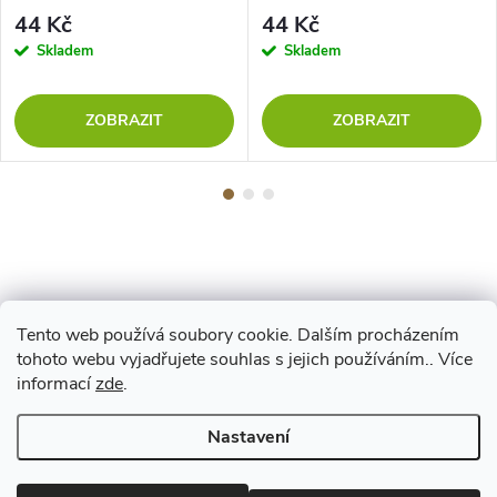
44 Kč
44 Kč
Skladem
Skladem
ZOBRAZIT
ZOBRAZIT
Tento web používá soubory cookie. Dalším procházením
Z
tohoto webu vyjadřujete souhlas s jejich používáním.. Více
Maestro
informací
zde
.
á
Nastavení
p
Copyright 2026
www.vyrejeme.cz
. Všechna práva vyhrazena.
Upravit
nastavení cookies