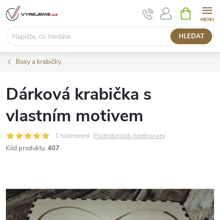
Přejít
NÁKUPNÍ
KOŠÍK
na
obsah
HLEDAT
Boxy a krabičky
Dárková krabička s
vlastním motivem
Podrobnosti hodnocení
1 hodnocení
Kód produktu:
407