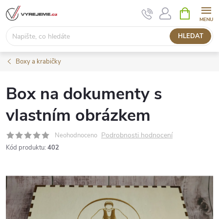
Přejít
NÁKUPNÍ
KOŠÍK
na
obsah
HLEDAT
Boxy a krabičky
Box na dokumenty s
vlastním obrázkem
Podrobnosti hodnocení
Neohodnoceno
Kód produktu:
402