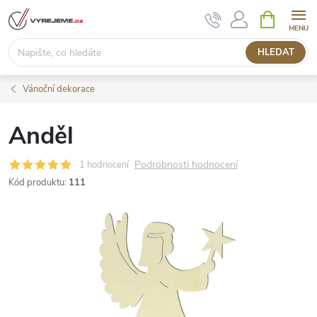
Přejít
NÁKUPNÍ
KOŠÍK
na
obsah
HLEDAT
Vánoční dekorace
Anděl
Podrobnosti hodnocení
1 hodnocení
Kód produktu:
111