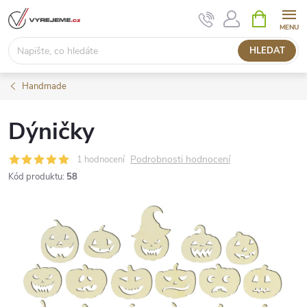
Přejít
NÁKUPNÍ
KOŠÍK
na
obsah
HLEDAT
Handmade
Dýničky
Podrobnosti hodnocení
1 hodnocení
Kód produktu:
58