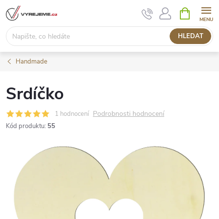
Přejít
NÁKUPNÍ
KOŠÍK
na
obsah
HLEDAT
Handmade
Srdíčko
Podrobnosti hodnocení
1 hodnocení
Kód produktu:
55