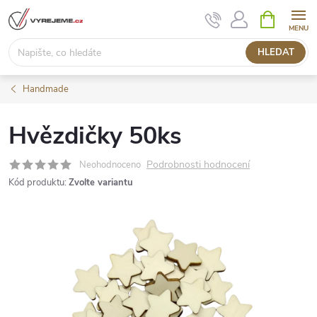
Přejít
NÁKUPNÍ
KOŠÍK
na
obsah
HLEDAT
Handmade
Hvězdičky 50ks
Podrobnosti hodnocení
Neohodnoceno
Kód produktu:
Zvolte variantu