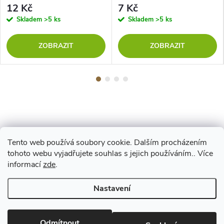
12 Kč
7 Kč
Skladem
>5 ks
Skladem
>5 ks
ZOBRAZIT
ZOBRAZIT
Tento web používá soubory cookie. Dalším procházením
Z
tohoto webu vyjadřujete souhlas s jejich používáním.. Více
Maestro
informací
zde
.
á
Nastavení
p
Copyright 2026
www.vyrejeme.cz
. Všechna práva vyhrazena.
Upravit
nastavení cookies
Odmítnout