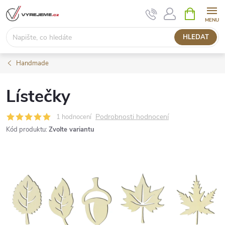
Přejít
NÁKUPNÍ
KOŠÍK
na
obsah
HLEDAT
Handmade
Lístečky
Podrobnosti hodnocení
1 hodnocení
Kód produktu:
Zvolte variantu