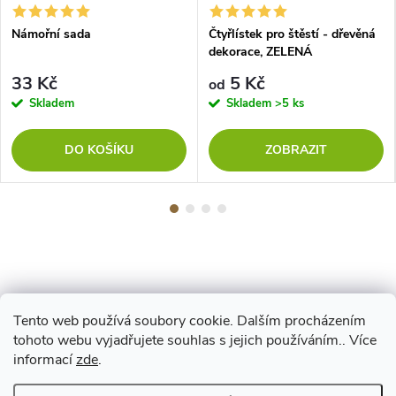
Námořní sada
Čtyřlístek pro štěstí - dřevěná
dekorace, ZELENÁ
33 Kč
5 Kč
od
Skladem
Skladem
>5 ks
DO KOŠÍKU
ZOBRAZIT
Tento web používá soubory cookie. Dalším procházením
Z
tohoto webu vyjadřujete souhlas s jejich používáním.. Více
Maestro
informací
zde
.
á