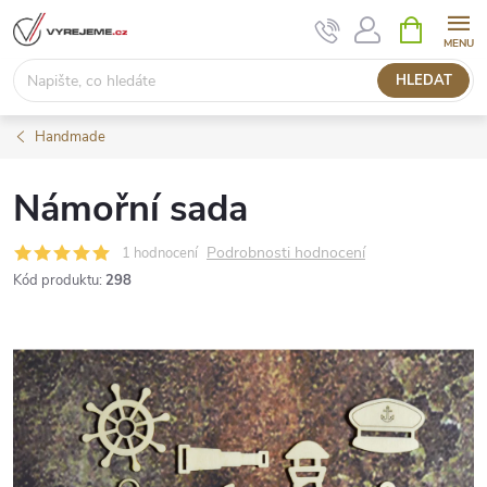
Přejít
NÁKUPNÍ
KOŠÍK
na
obsah
HLEDAT
Handmade
Námořní sada
Podrobnosti hodnocení
1 hodnocení
Kód produktu:
298