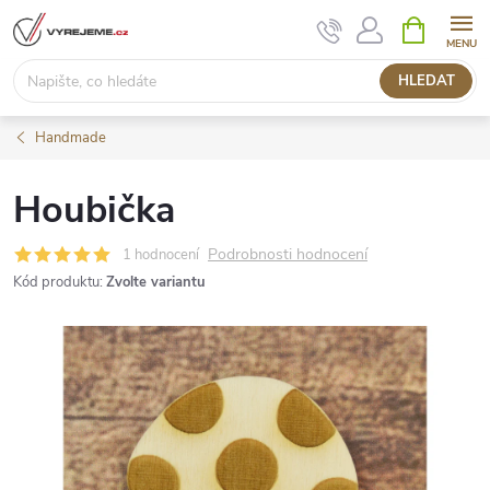
Přejít
NÁKUPNÍ
KOŠÍK
na
obsah
HLEDAT
Handmade
Houbička
Podrobnosti hodnocení
1 hodnocení
Kód produktu:
Zvolte variantu