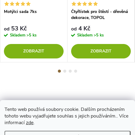
Motýlci sada 7ks
Čtyřlístek pro štěstí - dřevěná
dekorace, TOPOL
53 Kč
4 Kč
od
od
Skladem
>5 ks
Skladem
>5 ks
ZOBRAZIT
ZOBRAZIT
Tento web používá soubory cookie. Dalším procházením
Z
tohoto webu vyjadřujete souhlas s jejich používáním.. Více
Maestro
informací
zde
.
á