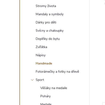
t
Stromy života
r
Mandaly a symboly
Dárky pro děti
a
Svícny a chaloupky
n
Doplňky do bytu
Zvířátka
n
Nápisy
í
Handmade
Fotorámečky a fotky na dřevě
p
Sport
a
Věšáky na medaile
n
Poháry
Medaile