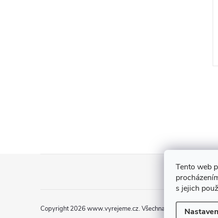
da
Dýničky
69 Kč
DO KOŠÍKU
DO KOŠÍKU
Skladem
>5 ks
Z
Tento web p
procházením
á
s jejich pou
p
Copyright 2026
www.vyrejeme.cz
. Všechna práva vyhrazena.
Nastaven