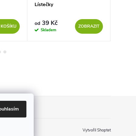
Lístečky
Čtyřlíst
dekora
39 Kč
5 K
od
od
 KOŠÍKU
ZOBRAZIT
Skladem
Sklad
ouhlasím
Vytvořil Shoptet