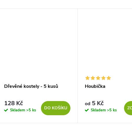
Dřevěné kostely - 5 kusů
Houbička
128 Kč
5 Kč
od
DO KOŠÍKU
Z
Skladem
>5 ks
Skladem
>5 ks