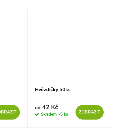
Hvězdičky 50ks
Dřevěné
42 Kč
6 Kč
od
OBRAZIT
ZOBRAZIT
Skladem
>5 ks
Sklad