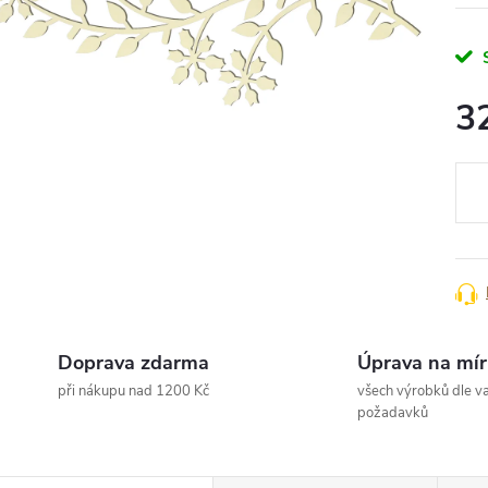
3
Měr
cena
Doprava zdarma
Úprava na mír
při nákupu nad 1200 Kč
všech výrobků dle va
požadavků