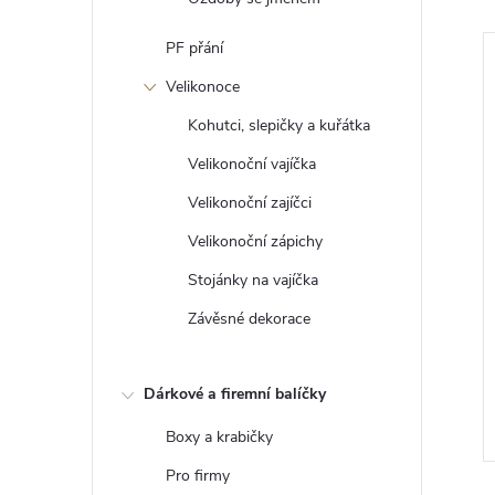
PF přání
Novinka
Velikonoce
Kohutci, slepičky a kuřátka
Velikonoční vajíčka
Velikonoční zajíčci
Velikonoční zápichy
Stojánky na vajíčka
Závěsné dekorace
 dřeva - 9 kusů
Visačky na zavařeniny
4 Kč
Dárkové a firemní balíčky
ZOBRAZIT
DO KOŠÍKU
Skladem
>5 ks
Boxy a krabičky
Pro firmy