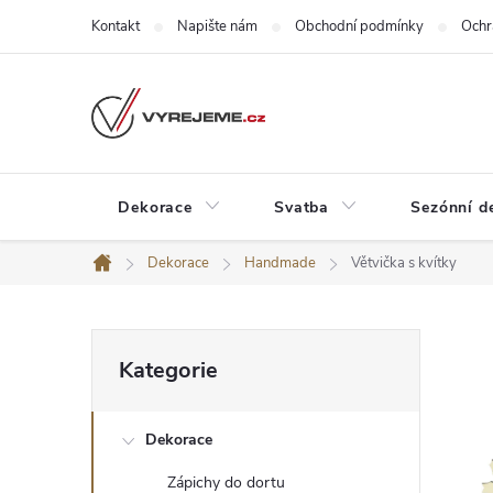
Přejít
Kontakt
Napište nám
Obchodní podmínky
Ochr
na
obsah
Dekorace
Svatba
Sezónní d
Dekorace
Handmade
Větvička s kvítky
Domů
P
Přeskočit
Kategorie
kategorie
o
Dekorace
s
Zápichy do dortu