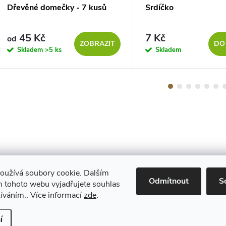
Dřevěné domečky - 7 kusů
Srdíčko
45 Kč
7 Kč
od
ZOBRAZIT
DO
Skladem
>5 ks
Skladem
oužívá soubory cookie. Dalším
Maestro
Odmítnout
S
 tohoto webu vyjadřujete souhlas
žíváním.. Více informací
zde
.
Upravit nastavení cookies
í