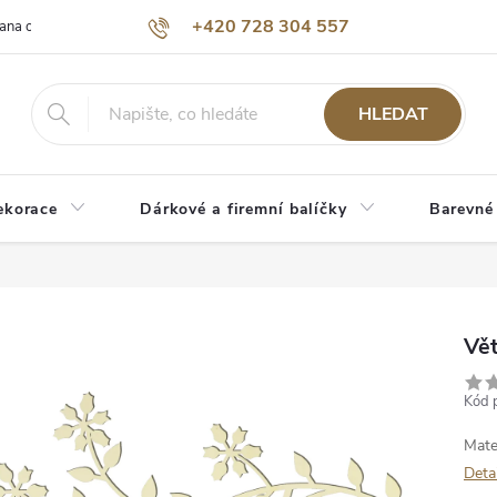
+420 728 304 557
ana osobních údajů
O nás
HLEDAT
ekorace
Dárkové a firemní balíčky
Barevné
Vět
Kód 
Mate
Deta