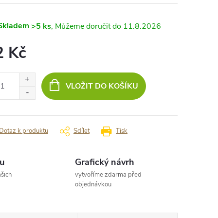
Skladem
>5 ks
11.8.2026
2 Kč
ná
:
VLOŽIT DO KOŠÍKU
Dotaz k produktu
Sdílet
Tisk
u
Grafický návrh
šich
vytvoříme zdarma před
objednávkou