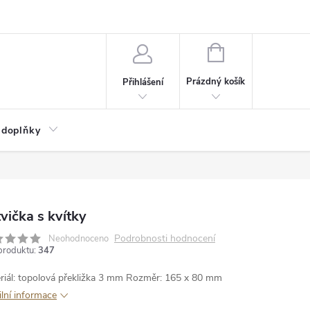
NÁKUPNÍ
KOŠÍK
Prázdný košík
Přihlášení
 doplňky
vička s kvítky
Podrobnosti hodnocení
Neohodnoceno
produktu:
347
riál: topolová překližka 3 mm
Rozměr: 165 x 80 mm
ilní informace