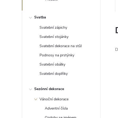
e
l
Svatba
Svatební zápichy
Svatební stojánky
Svatební dekorace na stůl
D
Podnosy na prstýnky
Svatební obálky
Svatební doplňky
Sezónní dekorace
Vánoční dekorace
Adventní čísla
Ozdoby se jménem