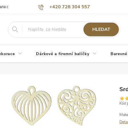
+420 728 304 557
ana osobních údajů
O nás
HLEDAT
ekorace
Dárkové a firemní balíčky
Barevné
Srd
Kód 
Mate
Deta