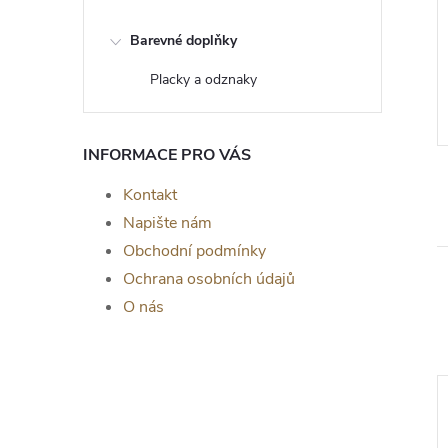
Srdíčko
Barevné doplňky
12 Kč
Placky a odznaky
ZOBRAZIT
ZOBRAZIT
5 ks
Skladem
>5 ks
INFORMACE PRO VÁS
Kontakt
Napište nám
Obchodní podmínky
Ochrana osobních údajů
O nás