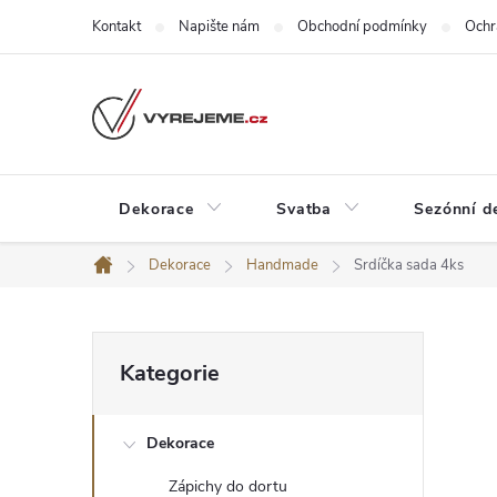
Přejít
Kontakt
Napište nám
Obchodní podmínky
Ochr
na
obsah
Dekorace
Svatba
Sezónní d
Dekorace
Handmade
Srdíčka sada 4ks
Domů
P
Přeskočit
Kategorie
kategorie
o
Dekorace
s
Zápichy do dortu