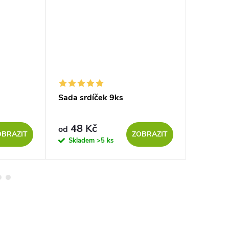
Sada srdíček 9ks
Lucerna
48 Kč
7 Kč
od
OBRAZIT
ZOBRAZIT
Skladem
>5 ks
Sklad