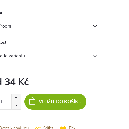
va
kost
d
34 Kč
ná
:
VLOŽIT DO KOŠÍKU
Dotaz k produktu
Sdílet
Tisk