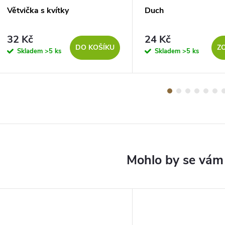
Větvička s kvítky
Duch
32 Kč
24 Kč
DO KOŠÍKU
Z
Skladem
>5 ks
Skladem
>5 ks