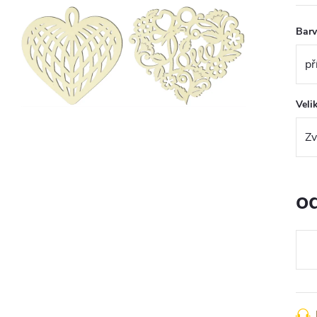
Bar
Veli
o
Měr
cena