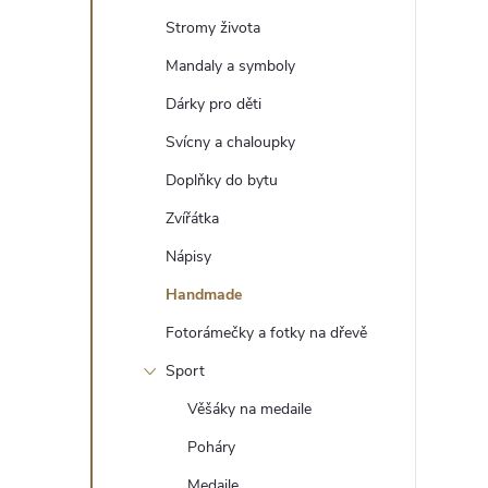
t
Stromy života
r
Mandaly a symboly
Dárky pro děti
a
Svícny a chaloupky
n
Doplňky do bytu
Zvířátka
n
Nápisy
í
Handmade
Fotorámečky a fotky na dřevě
p
Sport
a
Věšáky na medaile
n
Poháry
Medaile