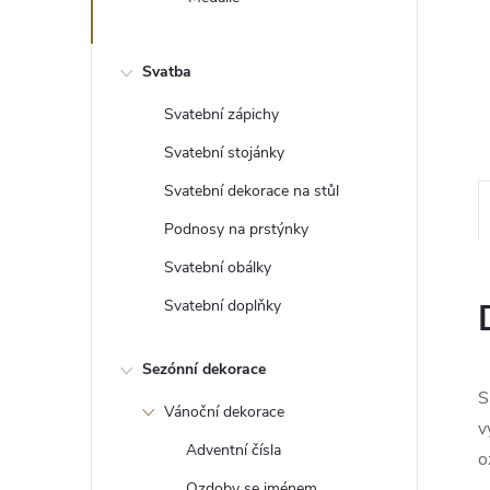
e
l
Svatba
Svatební zápichy
Svatební stojánky
Svatební dekorace na stůl
Podnosy na prstýnky
Svatební obálky
Svatební doplňky
Sezónní dekorace
S
Vánoční dekorace
v
Adventní čísla
o
Ozdoby se jménem