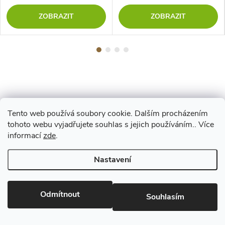
ZOBRAZIT
ZOBRAZIT
Tento web používá soubory cookie. Dalším procházením
Z
tohoto webu vyjadřujete souhlas s jejich používáním.. Více
Maestro
informací
zde
.
á
Nastavení
p
Copyright 2026
www.vyrejeme.cz
. Všechna práva vyhrazena.
Upravit
nastavení cookies
Odmítnout
a
Souhlasím
Vytvořil Shoptet