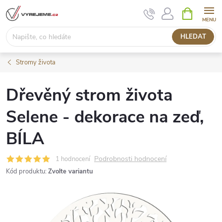
Přejít
NÁKUPNÍ
KOŠÍK
na
obsah
HLEDAT
Stromy života
Dřevěný strom života
Selene - dekorace na zeď,
BÍLA
Podrobnosti hodnocení
1 hodnocení
Kód produktu:
Zvolte variantu