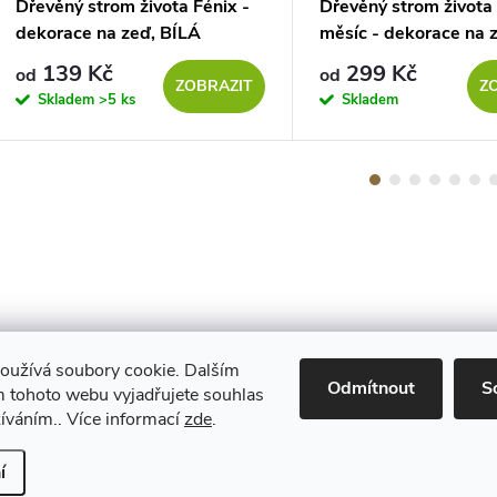
Dřevěný strom života Fénix -
Dřevěný strom života 
dekorace na zeď, BÍLÁ
měsíc - dekorace na 
TŘEŠEŇ
139 Kč
299 Kč
od
od
ZOBRAZIT
Z
Skladem
>5 ks
Skladem
oužívá soubory cookie. Dalším
Maestro
Odmítnout
S
 tohoto webu vyjadřujete souhlas
žíváním.. Více informací
zde
.
Upravit nastavení cookies
í