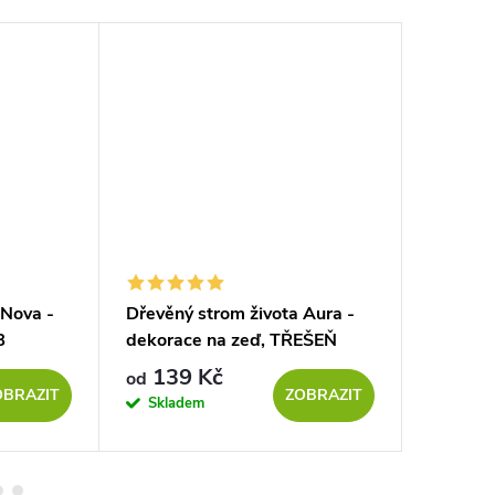
 Nova -
Dřevěný strom života Aura -
Dřevěný
B
dekorace na zeď, TŘEŠEŇ
dekorac
139 Kč
129
od
od
OBRAZIT
ZOBRAZIT
Skladem
Sklad