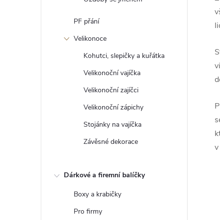
v
PF přání
l
Velikonoce
S
Kohutci, slepičky a kuřátka
v
Velikonoční vajíčka
d
Velikonoční zajíčci
P
Velikonoční zápichy
s
Stojánky na vajíčka
k
Závěsné dekorace
v
Dárkové a firemní balíčky
Boxy a krabičky
Pro firmy