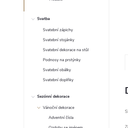
e
l
Svatba
Svatební zápichy
Svatební stojánky
Svatební dekorace na stůl
Podnosy na prstýnky
Svatební obálky
Svatební doplňky
Sezónní dekorace
Vánoční dekorace
S
Adventní čísla
Z
Ozdoby se jménem