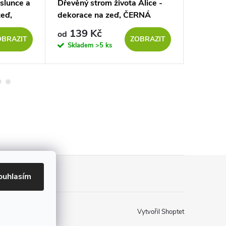
slunce a
Dřevěný strom života Alice -
Dřevěný
zeď,
dekorace na zeď, ČERNÁ
dekorac
139 Kč
139
od
od
OBRAZIT
ZOBRAZIT
Skladem
>5 ks
Sklad
ouhlasím
Vytvořil Shoptet