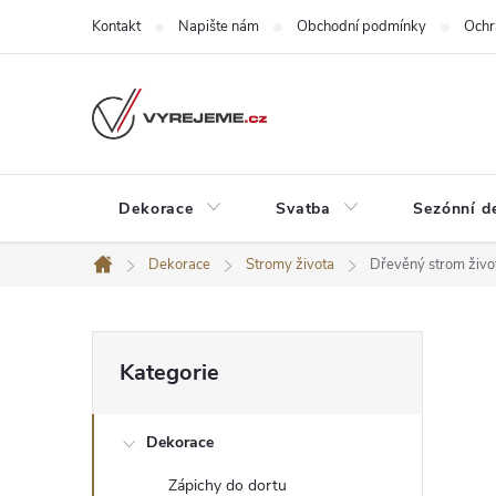
Přejít
Kontakt
Napište nám
Obchodní podmínky
Ochr
na
obsah
Dekorace
Svatba
Sezónní d
Dekorace
Stromy života
Dřevěný strom živo
Domů
P
Přeskočit
Kategorie
kategorie
o
Dekorace
s
Zápichy do dortu