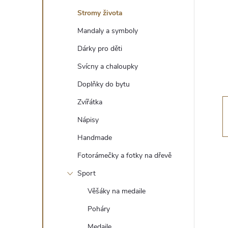
t
Stromy života
r
Mandaly a symboly
Dárky pro děti
a
Svícny a chaloupky
n
Doplňky do bytu
Zvířátka
n
Nápisy
í
Handmade
Fotorámečky a fotky na dřevě
p
Sport
a
Věšáky na medaile
n
Poháry
Medaile