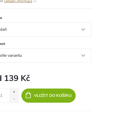
nt
Detailní informace
va
kost
d
139 Kč
ná
:
VLOŽIT DO KOŠÍKU