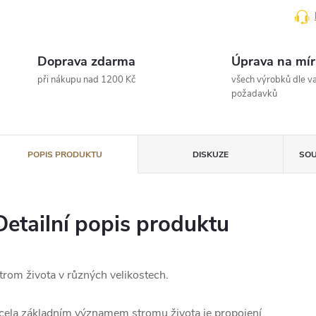
Doprava zdarma
Úprava na mír
při nákupu nad 1200 Kč
všech výrobků dle va
požadavků
POPIS PRODUKTU
DISKUZE
SOU
Detailní popis produktu
trom života v různých velikostech.
cela základním významem stromu života je propojení