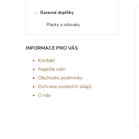
Barevné doplňky
Placky a odznaky
INFORMACE PRO VÁS
Kontakt
Napište nám
Obchodní podmínky
Ochrana osobních údajů
om života Selene -
Dřevěný strom života Nikos -
O nás
a zeď, TŘEŠEŇ
dekorace na zeď, OŘECH
č
139 Kč
od
ZOBRAZIT
ZOBRAZIT
Skladem
>5 ks