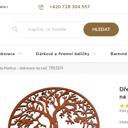
+420 728 304 557
ana osobních údajů
O nás
HLEDAT
ekorace
Dárkové a firemní balíčky
Barevné
ta Markus - dekorace na zeď, TŘEŠEŇ
Dře
na
Kód 
Mate