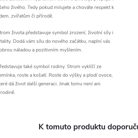
šeho živého. Tedy pokud milujete a chováte respekt k
idem, zvířatům či přírodě.
trom života představuje symbol zrození, životní síly i
itality. Dodá vám sílu do nového začátku, naplní vás
obrou náladou a pozitivním myšlením.
ředstavuje také symbol rodiny. Strom vyklíčí ze
emínka, roste a košatí. Roste do výšky a plodí ovoce,
teré dá život další generaci. Jinak tomu není ani
 rodině.
K tomuto produktu doporuču