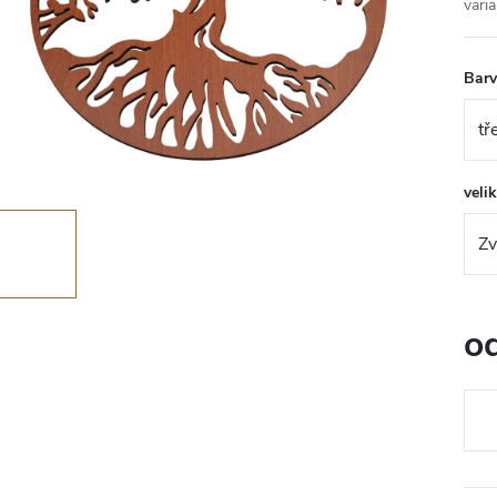
varia
Bar
veli
o
Měr
cena