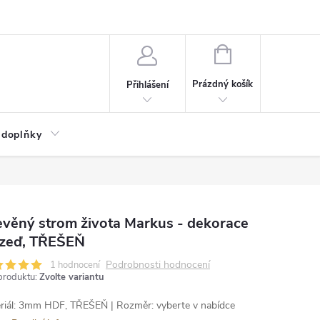
NÁKUPNÍ
KOŠÍK
Prázdný košík
Přihlášení
 doplňky
věný strom života Markus - dekorace
 zeď, TŘEŠEŇ
Podrobnosti hodnocení
1 hodnocení
produktu:
Zvolte variantu
riál: 3mm HDF, TŘEŠEŇ | Rozměr: vyberte v nabídce